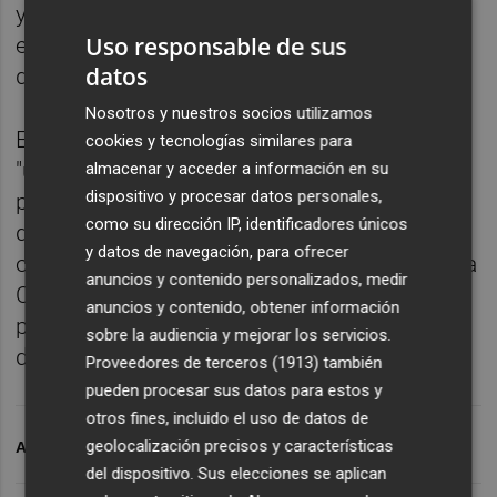
y territorial, agilidad, sostenibilidad
Uso responsable de sus
económica y medioambiental y perspectiva
datos
de género".
Nosotros y nuestros socios utilizamos
En este sentido, España ha planteado que
cookies y tecnologías similares para
"una de las situaciones que más nos
almacenar y acceder a información en su
dispositivo y procesar datos personales,
preocupa en el Consell, es la necesidad de
como su dirección IP, identificadores únicos
dotar de seguridad jurídica al ámbito de la
y datos de navegación, para ofrecer
ordenación", por lo que, ha añadido, "desde la
anuncios y contenido personalizados, medir
Conselleria estamos potenciando medidas
anuncios y contenido, obtener información
para agilizar los procedimientos al amparo
sobre la audiencia y mejorar los servicios.
del Plan Agiliza Urbanismo".
Proveedores de terceros (1913)
también
pueden procesar sus datos para estos y
otros fines, incluido el uso de datos de
geolocalización precisos y características
ARCHIVADO EN
URBANISMO
del dispositivo. Sus elecciones se aplican