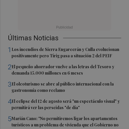
Últimas Noticias
1
Los incendios de Sierra Engarcerán y Culla evolucionan
positivamente pero Tírig pasa a situación 2 del PEIF
2
El pequeño ahorrador vuelve a las letras del Tesoro y
demanda 15.000 millones en 6 meses
3
El oleoturismo se abre al público internacional con la
gastronomía como reclamo
4
El eclipse del 12 de agosto será "un espectáculo visual" y
permitirá ver las perseidas "de día"
5
Marián Cano: "No permitiremos ligar los apartamentos
turísticos a un problema de vivienda que el Gobierno no