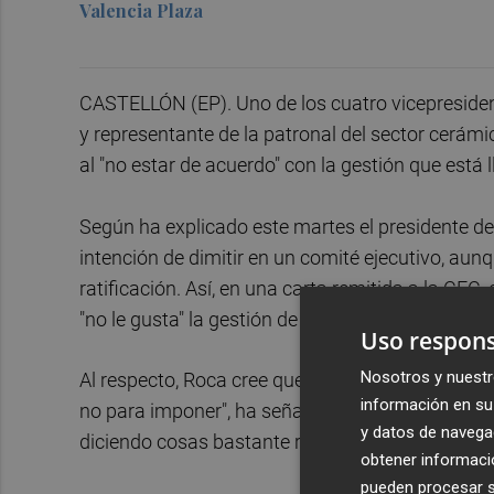
Valencia Plaza
CASTELLÓN (EP). Uno de los cuatro vicepreside
y representante de la patronal del sector cerám
al "no estar de acuerdo" con la gestión que está 
Según ha explicado este martes el presidente de
intención de dimitir en un comité ejecutivo, au
ratificación. Así, en una carta remitida a la CEC
"no le gusta" la gestión de la entidad.
Uso respons
Nosotros y nuestr
Al respecto, Roca cree que González "ha ejercido 
información en su 
no para imponer", ha señalado el presidente de 
y datos de navega
diciendo cosas bastante raras y teledirigidas qu
obtener informació
pueden procesar su