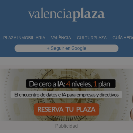
PLAZA INMOBILIARIA
VALÈNCIA
CULTURPLAZA
GUÍA HED
+ Seguir en Google