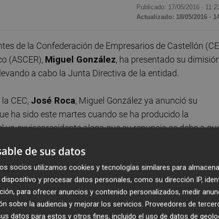
Publicado: 17/05/2016 ·
11:2
Actualizado: 18/05/2016 · 1
ntes de la Confederación de Empresarios de Castellón (C
ico (ASCER),
Miguel González
, ha presentado su dimisió
llevando a cabo la Junta Directiva de la entidad.
 la CEC,
José Roca
, Miguel González ya anunció su
nque ha sido este martes cuando se ha producido la
, el ya exvicepresidente alega que su renuncia se debe a qu
able de sus datos
os socios utilizamos cookies y tecnologías similares para almacena
el derecho que tiene a dimitir". "Yo estoy aquí para trabaja
dispositivo y procesar datos personales, como su dirección IP, iden
la entidad, al tiempo que ha lamentado que "se estén
ción, para ofrecer anuncios y contenido personalizados, medir anun
e creo que son mentira".
n sobre la audiencia y mejorar los servicios.
Proveedores de tercer
s datos para estos y otros fines, incluido el uso de datos de geolo