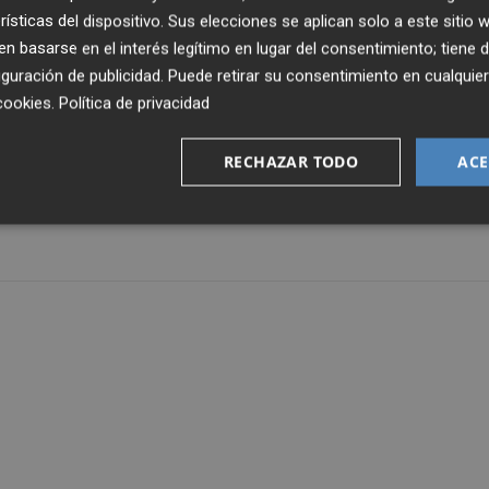
ue se alegan para justificar la dimisión. "Yo estoy de
rísticas del dispositivo. Sus elecciones se aplican solo a este sitio
abo, aunque las dificultades de tesorería que tenemos
 basarse en el interés legítimo en lugar del consentimiento; tiene 
", ha aclarado el presidente de la CEC.
guración de publicidad
. Puede retirar su consentimiento en cualqu
cookies
.
Política de privacidad
ervicios jurídicos de la CEC para que asesoren en cómo de
RECHAZAR TODO
ACE