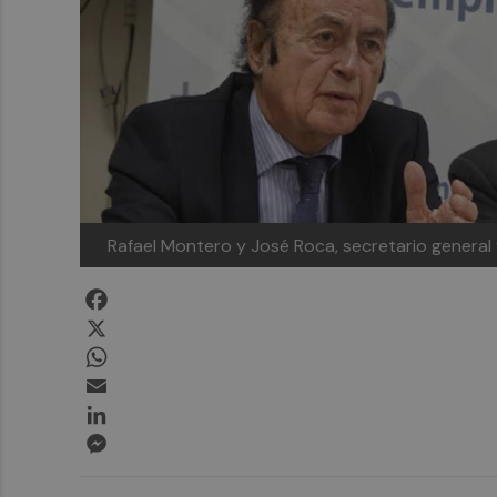
Rafael Montero y José Roca, secretario general
Facebook
X
WhatsApp
Email
LinkedIn
Messenger