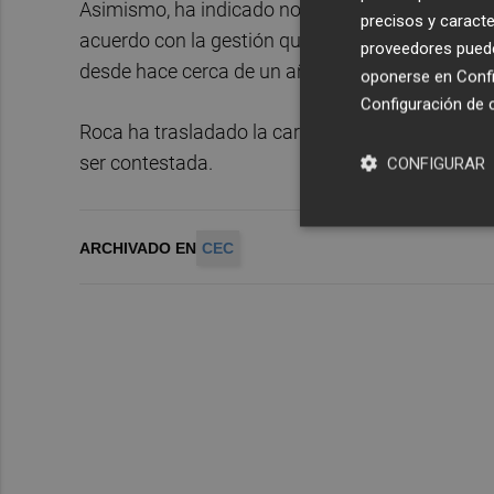
Asimismo, ha indicado no compartir las razones q
precisos y caracte
acuerdo con la gestión que estamos llevando a c
proveedores pueden
desde hace cerca de un año no se pueden ocultar
oponerse en
Confi
Configuración de 
Roca ha trasladado la carta de dimisión a los s
ser contestada.
CONFIGURAR
ARCHIVADO EN
CEC