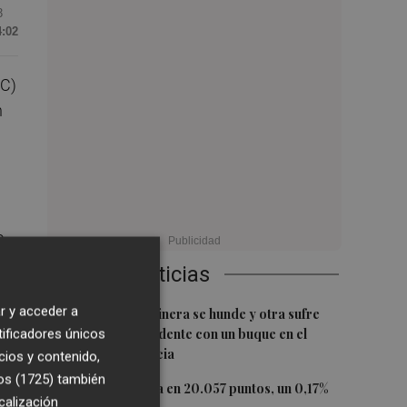
3
4:02
EC)
n
e
Últimas Noticias
r y acceder a
1
r y
Una batea clochinera se hunde y otra sufre
tificadores únicos
daños en un incidente con un buque en el
puerto de Valencia
cios y contenido,
os (1725)
también
2
El Ibex 35 cierra en 20.057 puntos, un 0,17%
calización