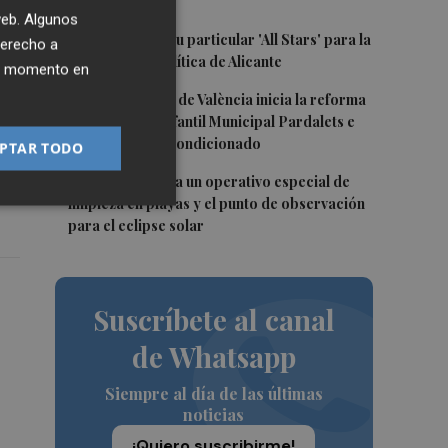
más
 web. Algunos
3
El PSPV ultima su particular 'All Stars' para la
derecho a
Conferencia Política de Alicante
ier momento en
4
El Ayuntamiento de València inicia la reforma
be
de la Escuela Infantil Municipal Pardalets e
instalará aire acondicionado
PTAR TODO
5
València prepara un operativo especial de
limpieza en playas y el punto de observación
para el eclipse solar
Suscríbete al canal
de Whatsapp
Siempre al día de las últimas
noticias
¡Quiero suscribirme!