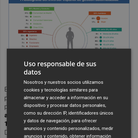
Uso responsable de sus
datos
Nosotros y nuestros socios utilizamos
En resumen, el retrato robot de este inversor
cookies y tecnologías similares para
pionero en este servicio de gestión de
almacenar y acceder a información en su
dispositivo y procesar datos personales,
patrimonio en España sería '
Ingeniero de 40
como su dirección IP, identificadores únicos
años, con una inversión de menos de
y datos de navegación, para ofrecer
100.000 euros y residente en Madrid'
.
anuncios y contenido personalizados, medir
Detrás de este perfil más frecuente existe
anuncios y contenido, obtener información