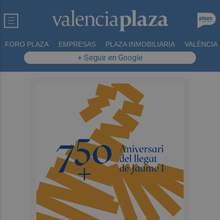
FORO PLAZA
EMPRESAS
PLAZA INMOBILIARIA
VALÈNCIA
+ Seguir en Google