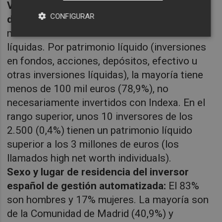
Volumen de inversión del inversor español
CONFIGURAR
de gestión automatizada:
La mayoría tiene
menos de 100 mil euros en inversiones
líquidas. Por patrimonio líquido (inversiones
en fondos, acciones, depósitos, efectivo u
otras inversiones líquidas), la mayoría tiene
menos de 100 mil euros (78,9%), no
necesariamente invertidos con Indexa. En el
rango superior, unos 10 inversores de los
2.500 (0,4%) tienen un patrimonio líquido
superior a los 3 millones de euros (los
llamados high net worth individuals).
Sexo y lugar de residencia del inversor
español de gestión automatizada:
El 83%
son hombres y 17% mujeres. La mayoría son
de la Comunidad de Madrid (40,9%) y