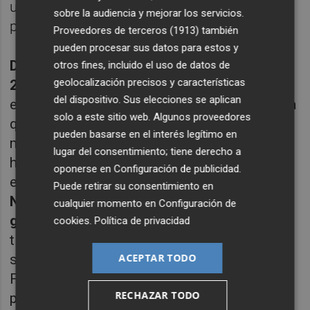
una enorme variedad de profesiones,
sobre la audiencia y mejorar los servicios.
provincias, edades, y patrimonios.
Proveedores de terceros (1913)
también
pueden procesar sus datos para estos y
De media tiene 42 años, el 82% tiene entre
otros fines, incluido el uso de datos de
geolocalización precisos y características
25 y 55 años:
Destacar que en Indexa Capital
del dispositivo. Sus elecciones se aplican
el cliente más joven tiene menos de un año ya
solo a este sitio web. Algunos proveedores
que sus padres le han abierto una cuenta de
pueden basarse en el interés legítimo en
menor y han empezado a invertir para su
lugar del consentimiento; tiene derecho a
hijo/a para el largo plazo y el cliente con más
oponerse en
Configuración de publicidad
.
edad tiene 94 años.
Puede retirar su consentimiento en
Nivel de estudios del inversor español de
cualquier momento en
Configuración de
gestión automatizada:
El 81% tienen un
cookies
.
Política de privacidad
título superior, aunque también hay un grupo
significativo de Bachiller, FP, BUP o
ACEPTAR TODO
Formación profesional (14,4%) o estudios
RECHAZAR TODO
primarios (4,5%).