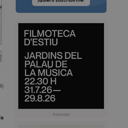
¡Quiero suscribirme!
4)
do