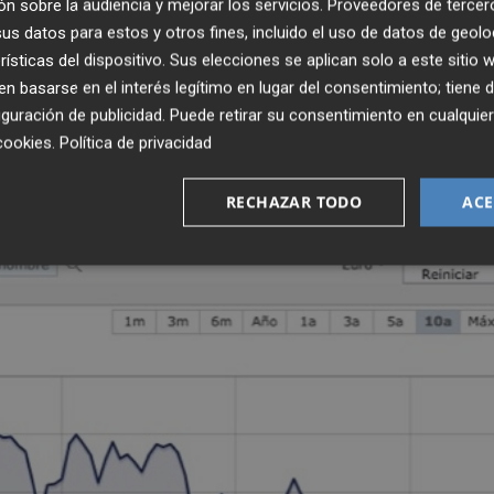
n sobre la audiencia y mejorar los servicios.
Proveedores de tercer
s datos para estos y otros fines, incluido el uso de datos de geolo
es de renta variable en emisores que coticen en el FTSE
rísticas del dispositivo. Sus elecciones se aplican solo a este sitio
 ADRs de valores latinoamericanos,
otros mercados de l
 basarse en el interés legítimo en lugar del consentimiento; tiene 
sil, México, Argentina y Chile.
guración de publicidad
. Puede retirar su consentimiento en cualqu
cookies
.
Política de privacidad
RECHAZAR TODO
ACE