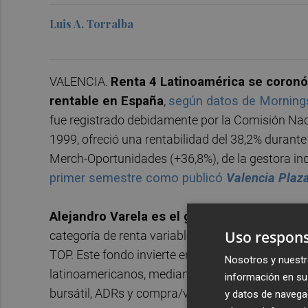
Luis A. Torralba
VALENCIA.
Renta 4 Latinoamérica se coronó
rentable en España
,
según datos de Mornings
fue registrado debidamente por la Comisión Na
1999, ofreció una rentabilidad del 38,2% durante
Merch-Oportunidades (+36,8%), de la gestora i
primer semestre como publicó
Valencia Plaz
Alejandro Varela es el gestor de Renta 4 L
Uso respons
categoría de renta variable internacional y que 
TOP. Este fondo invierte entre el 75% y 100% en 
Nosotros y nuestr
latinoamericanos, mediante la compra de al con
información en su 
bursátil, ADRs y compra/venta de futuros y opci
y datos de navega