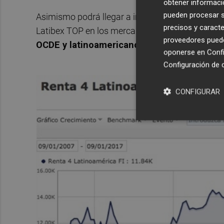
obtener informació
pueden procesar su
Asimismo podrá llegar a invertir todos sus valor
precisos y caracte
Latibex TOP en los mercados donde coticen los
proveedores pueden
OCDE y latinoamericanos principalmente Bra
oponerse en
Confi
Configuración de 
CONFIGURAR