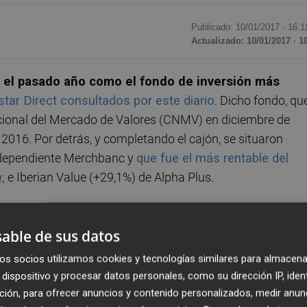
Publicado: 10/01/2017 ·
16:1
Actualizado: 10/01/2017 · 1
 el pasado año como el fondo de inversión más
tar Direct consultados por este diario
. Dicho fondo, qu
cional del Mercado de Valores (CNMV) en diciembre de
 2016. Por detrás, y completando el cajón, se situaron
ndependiente Merchbanc y
que fue el más rentable del
a
; e Iberian Value (+29,1%) de Alpha Plus.
atinoamérica desde junio de 2011
, que pertenece a la
able de sus datos
toma como referencia la rentabilidad del índice FTSE Latib
renta variable y de ésta en torno al 95% en emisores
os socios utilizamos cookies y tecnologías similares para almacena
tado de acciones de emisores de gran capitalización
dispositivo y procesar datos personales, como su dirección IP, iden
ones de índices latinoamericanos y acciones.
ción, para ofrecer anuncios y contenido personalizados, medir anun