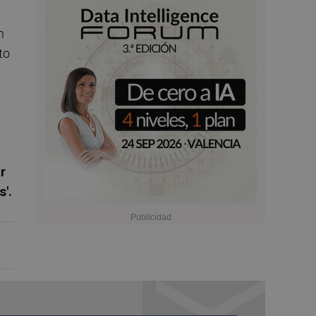
n
to
r
s'.