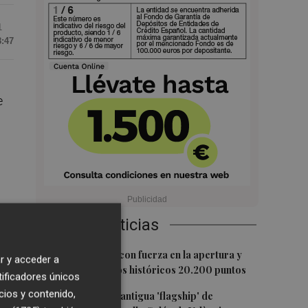
1
8:47
e
Últimas Noticias
ex
1
El Ibex 35 sube con fuerza en la apertura y
r y acceder a
logra superar los históricos 20.200 puntos
tificadores únicos
cios y contenido,
2
Oysho ocupa la antigua 'flagship' de