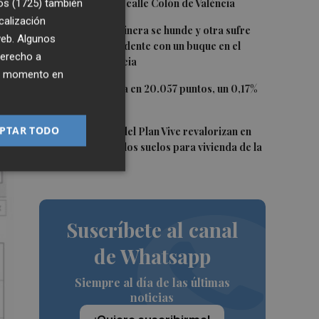
os (1725)
también
Nespresso en la calle Colón de València
calización
3
Una batea clochinera se hunde y otra sufre
 web. Algunos
a
daños en un incidente con un buque en el
derecho a
puerto de Valencia
ier momento en
4
El Ibex 35 cierra en 20.057 puntos, un 0,17%
más
5
PTAR TODO
Los concursos del Plan Vive revalorizan en
casi 12 millones los suelos para vivienda de la
Generalitat
Suscríbete al canal
de Whatsapp
Siempre al día de las últimas
noticias