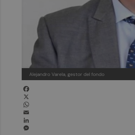
Alejandro Varela, gestor del fondo
Facebook
X
WhatsApp
Email
LinkedIn
Messenger