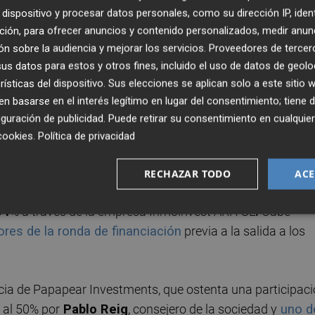
dispositivo y procesar datos personales, como su dirección IP, iden
ción, para ofrecer anuncios y contenido personalizados, medir anun
 un perfil "muy involucrado" en la dirección general de
n sobre la audiencia y mejorar los servicios.
Proveedores de tercer
or accionista con un 11,94% de los títulos ostentados d
s datos para estos y otros fines, incluido el uso de datos de geolo
 lo que suma un
14,68%
en total.
rísticas del dispositivo. Sus elecciones se aplican solo a este sitio
 basarse en el interés legítimo en lugar del consentimiento; tiene 
resencia indirecta corresponde a la sociedad
Aniresol
, que
guración de publicidad
. Puede retirar su consentimiento en cualqu
as NZI y al 23,08% restante por la sociedad de Juan José
cookies
.
Política de privacidad
con una presencia del 11,94%.
RECHAZAR TODO
ACE
narial pertenece al inversor saudí
Alhelayel Abdulrahm
34
% a través de la empresa Inmoinvest ARH SL
.
Cabe
ores de la ronda de financiación
previa a la salida a los
ncia de Papapear Investments, que ostenta una participac
 al 50% por
Pablo Reig
, consejero de la sociedad y
uno d