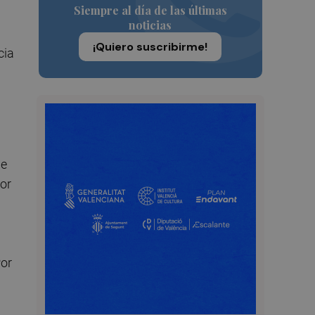
Siempre al día de las últimas
noticias
¡Quiero suscribirme!
cia
de
or
Por