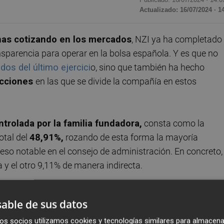
Actualizado: 16/07/2024 · 1
as cotizando en los mercados
, NZI ya ha completado
nsparencia para operar en la bolsa española. Y es que no
dos del último ejercici
o, sino que también ha hecho
acciones
en las que se divide la compañía en estos
ntrolada por la familia fundadora,
consta como la
otal del
48,91%,
rozando de esta forma la mayoría
so notable en el consejo de administración. En concreto,
a y el otro 9,11% de manera indirecta.
participada al 90% por
Nazario Ibáñez Azorín,
fundador
able de sus datos
a Ortín Díaz,
casados ambos en gananciales. El hijo de
ector general de la empresa.
os socios utilizamos cookies y tecnologías similares para almacena