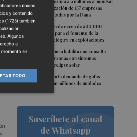
2
La Generalitat destina 5,5 millones a impulsar
tificadores únicos
la internacionalización de 137 empresas
cios y contenido,
valencianas afectadas por la Dana
os (1725)
también
e
3
Agricultura concede cerca de 500.000
calización
euros en ayudas para el fomento de la
 web. Algunos
innovación tecnológica en explotaciones
derecho a
4
ier momento en
Vithas Valencia Turia habilita una consulta
gratuita para personas con síntomas
oculares tras el eclipse solar
PTAR TODO
5
El eclipse dispara la demanda de gafas
an
homologadas con millones de unidades
distribuidas
Suscríbete al canal
ión
de Whatsapp
e