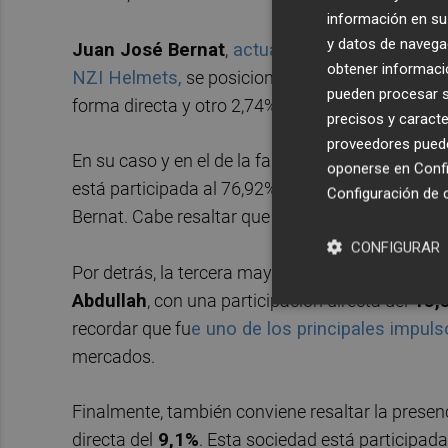
información en su 
y datos de navega
Juan José Bernat
,
actual director comercial y
obtener informació
NZI Helmets,
se posiciona como el segundo may
pueden procesar su
forma directa y otro 2,74% de manera indirecta,
precisos y caracte
proveedores pueden
En su caso y en el de la familia fundadora, la p
oponerse en
Confi
está participada al 76,92% por Prendas Deportiv
Configuración de 
Bernat. Cabe resaltar que esta cabecera cuenta 
CONFIGURAR
Por detrás, la tercera mayor concentración accio
Abdullah
, con una participación directa del
13,
recordar que fu
e uno de los principales impuls
mercados.
Finalmente, también conviene resaltar la prese
directa del
9,1%
. Esta sociedad está participada