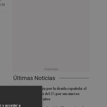
4:10
Últimas Noticias
1
Crece la confianza por la deuda española: el
 y
Tesoro paga más del 3% por sus nuevos
bonos a 5, 7 y 10 años
r y acceder a