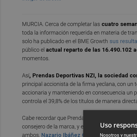
MURCIA. Cerca de completar las
cuatro seman
toda la información requerida en materia de tra
solo ha publicado en el BME Growth
sus resulta
público el
actual reparto de las 16.490.102 
momentos.
Así
, Prendas Deportivas NZI, la sociedad co
principal accionista de la firma yeclana, con un t
accionaria y manteniendo en consecuencia un pe
controla el 39,8% de los títulos de manera direct
Cabe recordar que Prendas Deportivas NZI está 
Uso respons
consejero de la marca, y en otro 10% por
Manuel
ambos,
Nazario Ibáñez Ortín,
es el actual dir
Nosotros y nuestr