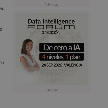
ndo
es
ión