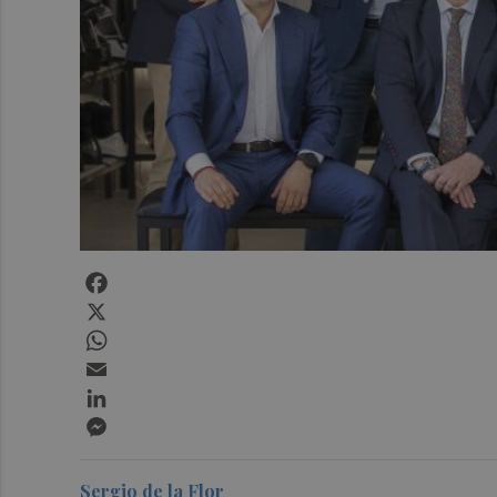
Facebook
X
WhatsApp
Email
LinkedIn
Messenger
Sergio de la Flor