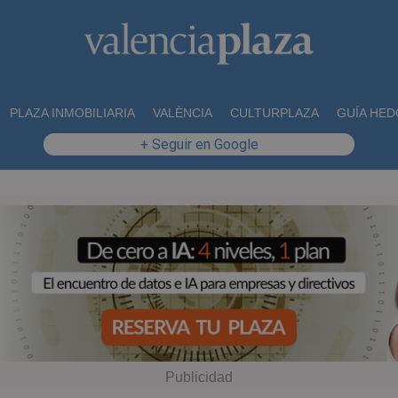
PLAZA INMOBILIARIA
VALÈNCIA
CULTURPLAZA
GUÍA HED
+ Seguir en Google