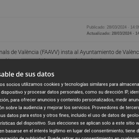
Publicado: 28/03/2024 ·
14:0
Actualizado: 28/03/2024 · 1
nals de València (FAAVV) insta al Ayuntamiento de Valènc
 el incremento de las terrazas de locales, las consecuenc
as que ocasionan a peatones y vecinos: "Es imprescindible
able de sus datos
r las normas que él mismo aprueba".
os socios utilizamos cookies y tecnologías similares para almacena
dispositivo y procesar datos personales, como su dirección IP, iden
n,
Mª José Broseta
, exige al Ayuntamiento que vele por e
ción, para ofrecer anuncios y contenido personalizados, medir anun
ejan en las ordenanzas. "Ahí tienen mucho que ver los
n sobre la audiencia y mejorar los servicios.
Proveedores de tercer
, incluyendo a la Policía Local, así como a técnicos e
s datos para estos y otros fines, incluido el uso de datos de geolo
 de las ordenanzas y a quienes hay que facilitar su traba
rísticas del dispositivo. Sus elecciones se aplican solo a este sitio
recursos", manifiesta en un comunicado la presidenta de l
 basarse en el interés legítimo en lugar del consentimiento; tiene 
guración de publicidad
. Puede retirar su consentimiento en cualqu