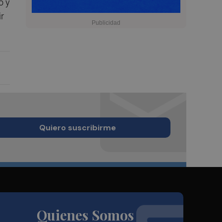
o y
r
Quiero suscribirme
Quienes Somos