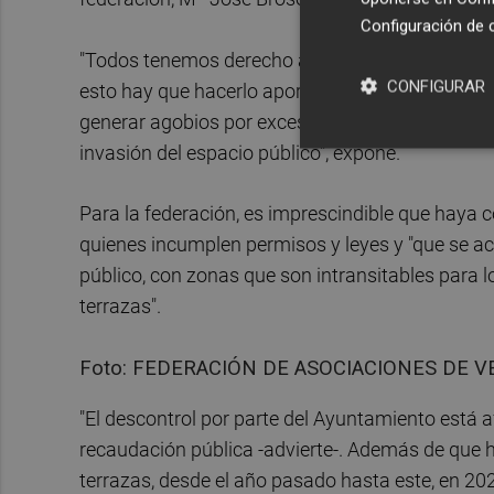
Configuración de 
"Todos tenemos derecho a disfrutar de una bue
CONFIGURAR
esto hay que hacerlo aportando calidad a usuari
generar agobios por exceso de aforo, malos olore
invasión del espacio público", expone.
Para la federación, es imprescindible que haya c
quienes incumplen permisos y leyes y "que se ac
público, con zonas que son intransitables para 
terrazas".
Foto: FEDERACIÓN DE ASOCIACIONES DE V
"El descontrol por parte del Ayuntamiento está 
recaudación pública -advierte-. Además de que 
terrazas, desde el año pasado hasta este, en 20