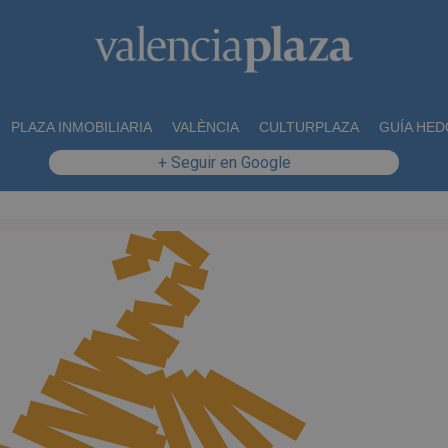
PLAZA INMOBILIARIA
VALÈNCIA
CULTURPLAZA
GUÍA HED
+ Seguir en Google