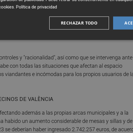
cookies
.
Política de privacidad
na terraza, tomando algo y conversando con amigos, pero
RECHAZAR TODO
ACE
os y también a peatones, así como a vecinos y vecinas, s
s por salidas de humos sin filtros, ruidos excesivos o
ontroles y "racionalidad", así como que se intervenga ante
abe con todas las situaciones que afectan al espacio
los viandantes e incómodas para los propios usuarios de l
ECINOS DE VALÈNCIA
afectando además a las propias arcas municipales y a la
ha habido un aumento considerable de mesas y sillas y de
23 se deberían haber ingresado 2.742.257 euros, de acuer