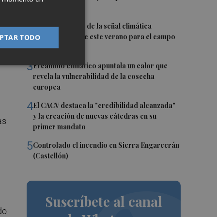
Italia
2
La FAO advierte de la señal climática
"excepcional" de este verano para el campo
PTAR TODO
in
europeo
3
El cambio climático apuntala un calor que
revela la vulnerabilidad de la cosecha
europea
4
El CACV destaca la "credibilidad alcanzada"
y la creación de nuevas cátedras en su
as
primer mandato
5
Controlado el incendio en Sierra Engarcerán
(Castellón)
Suscríbete al canal
do