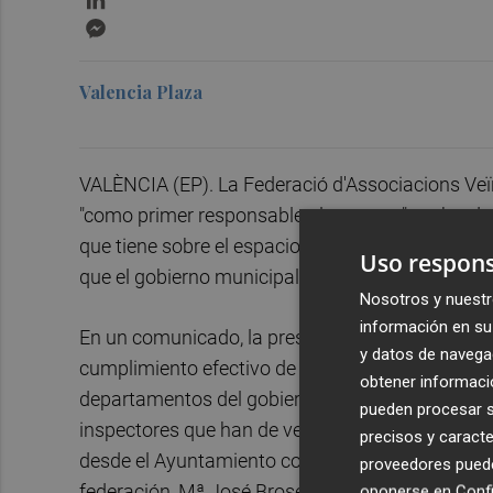
Messenger
Valencia Plaza
VALÈNCIA (EP). La Federació d'Associacions Veï
"como primer responsable al respecto", a abordar
que tiene sobre el espacio público y las molesti
Uso respons
que el gobierno municipal cumpla y haga cumpli
Nosotros y nuestr
información en su 
En un comunicado, la presidenta de la federació
y datos de navega
cumplimiento efectivo de las normas que se refl
obtener informació
departamentos del gobierno municipal implicados
pueden procesar su
inspectores que han de velar por el cumplimiento
precisos y caracte
desde el Ayuntamiento con directrices claras y 
proveedores pueden
federación, Mª José Broseta.
oponerse en
Confi