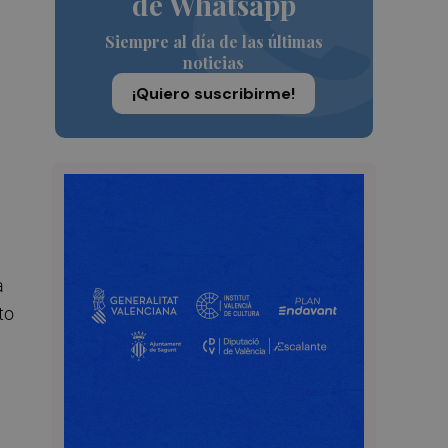
de Whatsapp
Siempre al día de las últimas
noticias
¡Quiero suscribirme!
a
to