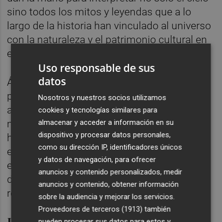
sino todos los mitos y leyendas que a lo
largo de la historia han vinculado al universo
con la naturaleza y el patrimonio cultural en
este entorno rural.
Uso responsable de sus
datos
Álvarez proyecta, asimismo, rutas guiadas
por la noche en el campo para avistar
Nosotros y nuestros socios utilizamos
animales nocturnos, como sapos o
cookies y tecnologías similares para
almacenar y acceder a información en su
murciélagos, que algunas culturas también
dispositivo y procesar datos personales,
han vinculado con la astronomía, sin olvidar
como su dirección IP, identificadores únicos
el componente culinario, con recetas como
y datos de navegación, para ofrecer
el pote asturiano, el pudin de verduras, paté
anuncios y contenido personalizados, medir
de morcilla, cordero asado o cebollas
anuncios y contenido, obtener información
rellenas de carne.
sobre la audiencia y mejorar los servicios.
Proveedores de terceros (1913)
también
Entre un mar de encinas
pueden procesar sus datos para estos y