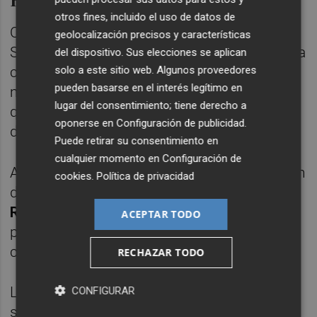
otros fines, incluido el uso de datos de
Otro de los enclaves declarados reserva
geolocalización precisos y características
Starlight se encuentra en pleno corazón de la
del dispositivo. Sus elecciones se aplican
solo a este sitio web. Algunos proveedores
comarca de Los Pedroches (Córdoba), en
pueden basarse en el interés legítimo en
medio de una inmensa dehesa de encinar
lugar del consentimiento; tiene derecho a
que logró dicho reconocimiento en
oponerse en
Configuración de publicidad
.
diciembre de 2016.
Puede retirar su consentimiento en
cualquier momento en
Configuración de
Aquí se localiza la casa rural Obejuelo-Balcón
cookies
.
Política de privacidad
de Los Pedroches y, una de sus socias,
Rosario Rojas
, subraya a Efe que ha sido el
ACEPTAR TODO
primero de Córdoba en hacerse con el
certificado.
RECHAZAR TODO
Lo consiguieron en mayo pasado y con ello
CONFIGURAR
se comprometen a evitar o reducir al