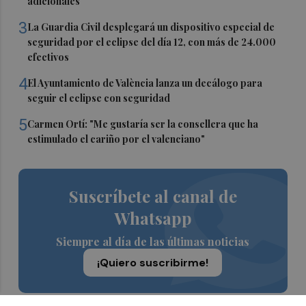
adicionales
3
La Guardia Civil desplegará un dispositivo especial de
seguridad por el eclipse del día 12, con más de 24.000
efectivos
4
El Ayuntamiento de València lanza un decálogo para
seguir el eclipse con seguridad
5
Carmen Ortí: "Me gustaría ser la consellera que ha
estimulado el cariño por el valenciano"
Suscríbete al canal de
Whatsapp
Siempre al día de las últimas noticias
¡Quiero suscribirme!