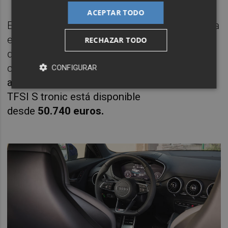
ACEPTAR TODO
El biplaza descapotable de la marca alemana
es una apuesta segura dentro de los
RECHAZAR TODO
deportivos
para disfrutar de la carretera, de
cada curva y
también para escuchar su
CONFIGURAR
atractivo sonido. El Audi TT Roadster 2.0
TFSI S tronic está disponible
desde
50.740
euros.