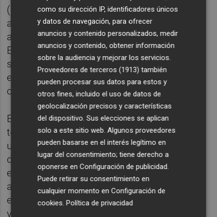
(169 kW), lo que permite que el coche
como su dirección IP, identificadores únicos
y datos de navegación, para ofrecer
acelere de 0 a 100 km/h en 5,6 segundos y
anuncios y contenido personalizados, medir
alcance una velocidad máxima de 250 km/h.
anuncios y contenido, obtener información
Estas cualidades proporcionan una
sobre la audiencia y mejorar los servicios.
sensación única pero brilla todavía más
Proveedores de terceros (1913)
también
especialmente los días que acompaña la
pueden procesar sus datos para estos y
climatología.
otros fines, incluido el uso de datos de
geolocalización precisos y características
En lo que concierne a la habitáculo, la
del dispositivo. Sus elecciones se aplican
solo a este sitio web. Algunos proveedores
tecnología del
Audi Virtual Cockpit
reúne
pueden basarse en el interés legítimo en
una atmósfera sobresaliente. El conductor
lugar del consentimiento; tiene derecho a
decide cómo debe presentar la información
oponerse en
Configuración de publicidad
.
el cuadro de mandos (una pantalla LCD de
Puede retirar su consentimiento en
alta resolución de 12,3 pulgadas): mediante
cualquier momento en
Configuración de
esferas redondas clásicas o a través de
cookies
.
Política de privacidad
vistas futuristas en pantalla completa.