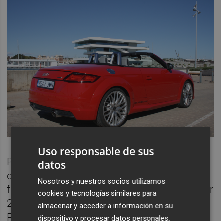
Uso responsable de sus
Por otro lado, el
Audi TT roadster 2.0 TFSi
datos
destaca evidentemente por la potencia y
Nosotros y nuestros socios utilizamos
fuerza que atesora su motorización. El motor
cookies y tecnologías similares para
2.0 TFSI S tronic quattro del Audi TT
almacenar y acceder a información en su
Roadster genera una potencia de 230 CV
dispositivo y procesar datos personales,