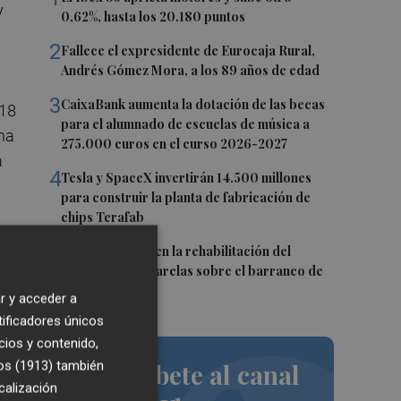
y
0,62%, hasta los 20.180 puntos
2
Fallece el expresidente de Eurocaja Rural,
Andrés Gómez Mora, a los 89 años de edad
3
CaixaBank aumenta la dotación de las becas
018
para el alumnado de escuelas de música a
na
275.000 euros en el curso 2026-2027
a
4
Tesla y SpaceX invertirán 14.500 millones
para construir la planta de fabricación de
chips Terafab
5
L'Eliana avanza en la rehabilitación del
puente y las pasarelas sobre el barranco de
Mandor
r y acceder a
tificadores únicos
cios y contenido,
os (1913)
también
Suscríbete al canal
calización