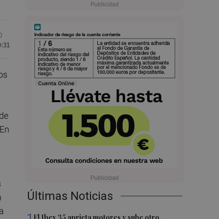
0
9:31
os
 de
 En
s
Últimas Noticias
n
la
1
El Ibex 35 aprieta motores y sube otro