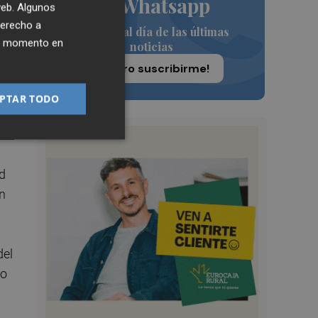
de Whatsapp
 web. Algunos
derecho a
Siempre al día de las últimas
ier momento en
noticias
¡Quiero suscribirme!
PTAR TODO
d
un
del
vo