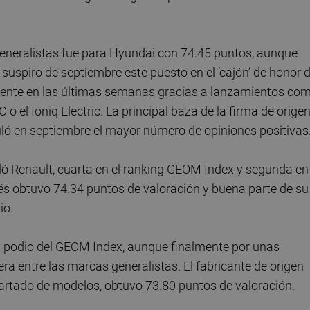
generalistas fue para Hyundai con 74.45 puntos, aunque
suspiro de septiembre este puesto en el ‘cajón’ de honor d
dente en las últimas semanas gracias a lanzamientos co
C o el Ioniq Electric. La principal baza de la firma de orige
uló en septiembre el mayor número de opiniones positivas
ó Renault, cuarta en el ranking GEOM Index y segunda en
cés obtuvo 74.34 puntos de valoración y buena parte de su
lio.
al podio del GEOM Index, aunque finalmente por unas
era entre las marcas generalistas. El fabricante de origen
artado de modelos, obtuvo 73.80 puntos de valoración.