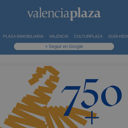
PLAZA INMOBILIARIA
VALÈNCIA
CULTURPLAZA
GUÍA HED
+ Seguir en Google