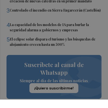
creación de nuevas cátedras en su primer mandato
3
Controlado el incendio en Sierra Engarcerán (Castellón)
4
La capacidad de los modelos de IA para burlar la
seguridad alarma a gobiernos y empresas
5
El eclipse solar dispara el turismo y las búsquedas de
alojamiento crecen hasta un 500%
Suscríbete al canal de
Whatsapp
Siempre al día de las últimas noticias
¡Quiero suscribirme!