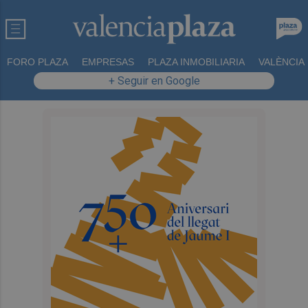
FORO PLAZA
EMPRESAS
PLAZA INMOBILIARIA
VALÈNCIA
+ Seguir en Google