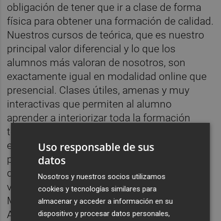
obligación de tener que ir a clase de forma
física para obtener una formación de calidad.
Nuestros cursos de teórica, que es nuestro
principal valor diferencial y lo que los
alumnos más valoran de nosotros, son
exactamente igual en modalidad online que
presencial. Clases útiles, amenas y muy
interactivas que permiten al alumno
aprender a interiorizar toda la formación
teórica en 6 días. Por ello, la gente cada vez
es más proactiva a la formación online
Uso responsable de sus
datos
porque así pueden hacer el curso de teórica
desde donde quieran, incluso estando de
Nosotros y nuestros socios utilizamos
vacaciones en la playa, por ejemplo” afirma
cookies y tecnologías similares para
Marta Gómez, responsable de marketing de
almacenar y acceder a información en su
Autius. Es por esto, que Autius llega a
dispositivo y procesar datos personales,