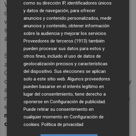
como su dirección IP, identificadores únicos
Valencia ofreciendo únicamente sus cursos
y datos de navegación, para ofrecer
de teórica en modalidad online. La gran
anuncios y contenido personalizados, medir
variedad de horarios que ofrece es otro de
anuncios y contenido, obtener información
sus éxitos y seguro tienen uno que se
sobre la audiencia y mejorar los servicios.
adapte a tu agenda, no tendrás excusa
Proveedores de terceros (1913)
también
pueden procesar sus datos para estos y
Su método propio, además, garantiza el
otros fines, incluido el uso de datos de
aprobado a la primera si sigues sus pasos.
geolocalización precisos y características
del dispositivo. Sus elecciones se aplican
Conectarte a clase los 6 días que dura el
solo a este sitio web. Algunos proveedores
curso, llegar al nivel 5 de su sistema de test y
pueden basarse en el interés legítimo en
aprobar al menos el 80% en menos de dos
lugar del consentimiento; tiene derecho a
meses. Si cumples el método, en 7 semanas
oponerse en
Configuración de publicidad
.
estarás al volante y
si has seguido el
Puede retirar su consentimiento en
método y no apruebas en primera
cualquier momento en
Configuración de
convocatoria, ¡te devuelven el dinero!
cookies
.
Política de privacidad