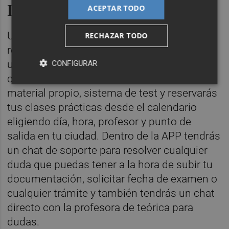
La autoescuela en el móvil
ACEPTAR TODO
Una vez te hayas dado de alta y estés
RECHAZAR TODO
registrado, accediendo a la APP con tu
usuario y contraseña tendrás acceso al
CONFIGURAR
curso de teórica a través de un enlace,
material propio, sistema de test y reservarás
tus clases prácticas desde el calendario
eligiendo día, hora, profesor y punto de
salida en tu ciudad. Dentro de la APP tendrás
un chat de soporte para resolver cualquier
duda que puedas tener a la hora de subir tu
documentación, solicitar fecha de examen o
cualquier trámite y también tendrás un chat
directo con la profesora de teórica para
dudas.