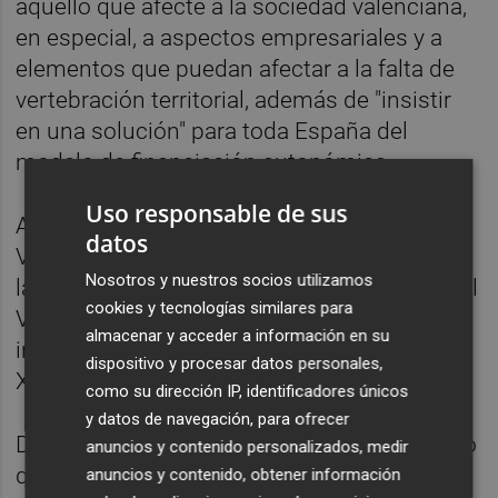
aquello que afecte a la sociedad valenciana,
en especial, a aspectos empresariales y a
elementos que puedan afectar a la falta de
vertebración territorial, además de "insistir
en una solución" para toda España del
modelo de financiación autonómica.
Uso responsable de sus
Así lo ha avanzado el presidente de AVE,
datos
Vicente Boluda, tras la Asamblea General de
Nosotros y nuestros socios utilizamos
la AVE, en un acto celebrado en el edificio del
cookies y tecnologías similares para
Veles e Vents que ha contado con la
almacenar y acceder a información en su
intervención del presidente de la Generalitat,
dispositivo y procesar datos personales,
Ximo Puig.
como su dirección IP, identificadores únicos
y datos de navegación, para ofrecer
Durante su intervención, Boluda a subrayado
anuncios y contenido personalizados, medir
que la Asamblea General de AVE ha
anuncios y contenido, obtener información