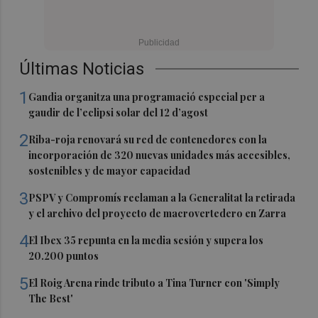
Últimas Noticias
1
Gandia organitza una programació especial per a
gaudir de l’eclipsi solar del 12 d’agost
2
Riba-roja renovará su red de contenedores con la
incorporación de 320 nuevas unidades más accesibles,
sostenibles y de mayor capacidad
3
PSPV y Compromís reclaman a la Generalitat la retirada
y el archivo del proyecto de macrovertedero en Zarra
4
El Ibex 35 repunta en la media sesión y supera los
20.200 puntos
5
El Roig Arena rinde tributo a Tina Turner con 'Simply
The Best'