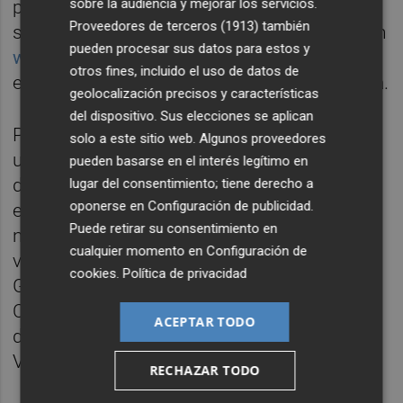
sobre la audiencia y mejorar los servicios.
planificado en su hoja de ruta para este año
Proveedores de terceros (1913)
también
seguir impulsando el canal de comunicación
pueden procesar sus datos para estos y
www.elcorredormediterraneo.com
, y con ello
otros fines, incluido el uso de datos de
exigiendo la finalización de la infraestructura.
geolocalización precisos y características
del dispositivo. Sus elecciones se aplican
Para ello, ha diseñado un plan que incluye
solo a este sitio web. Algunos proveedores
una "acción itinerante" que se iniciará el 12
pueden basarse en el interés legítimo en
de abril en Algeciras, con un acto
lugar del consentimiento; tiene derecho a
oponerse en
Configuración de publicidad
.
empresarial y, a partir de ahí un viaje de
Puede retirar su consentimiento en
nueve etapas que estará día y medio --
cualquier momento en
Configuración de
viernes y sábado hasta mediodía-- en
cookies
.
Política de privacidad
Granada, Málaga, Cartagena, Lorca, Alicante,
Castellón, Reus y Martorell. Además, habrá
ACEPTAR TODO
dos 'chequeos' semestrales: el 3 de julio en
València y el 19 de noviembre en La Encina.
RECHAZAR TODO