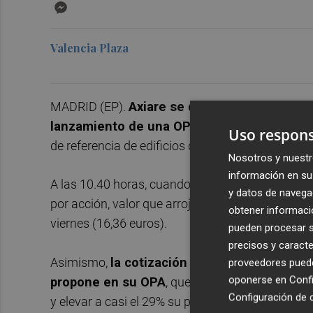
Messenger
Valencia Plaza
MADRID (EP).
Axiare se disparó un 14% en Bol
lanzamiento de una OPA
sobre el 71% de la s
Uso respons
de referencia de edificios de oficinas en alquiler.
Nosotros y nuestr
información en su 
A las 10.40 horas, cuando los títulos de Axiare 
y datos de navega
por acción, valor que arroja una revalorización d
obtener informació
viernes (16,36 euros).
pueden procesar su
precisos y caracte
Asimismo,
la cotización de la socimi supera
proveedores pueden
oponerse en
Confi
propone en su OPA
, que ha formulado inmedi
Configuración de 
y elevar a casi el 29% su participación de primer