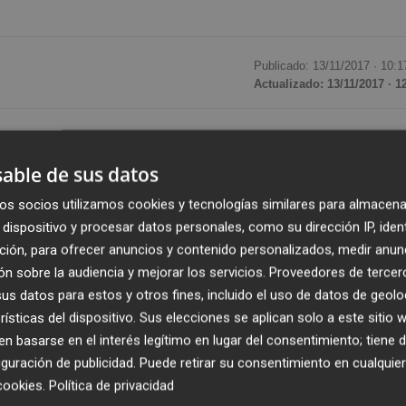
Publicado: 13/11/2017 ·
10:1
Actualizado: 13/11/2017 · 1
sa al volver a cotizar tras anunciar Colonial el
ocimi que no controla con el fin de conformar una compañ
able de sus datos
os socios utilizamos cookies y tecnologías similares para almacena
dispositivo y procesar datos personales, como su dirección IP, iden
volvieron a negociarse, marcaron un precio de 18,675 euros
ción, para ofrecer anuncios y contenido personalizados, medir anun
el 14,15% sobre el cierre de la socimi en bolsa del pasado
n sobre la audiencia y mejorar los servicios.
Proveedores de tercer
s datos para estos y otros fines, incluido el uso de datos de geolo
rísticas del dispositivo. Sus elecciones se aplican solo a este sitio
 la contraprestación de 18,50 euros que Colonial
 basarse en el interés legítimo en lugar del consentimiento; tiene 
guración de publicidad
. Puede retirar su consentimiento en cualqu
atamente después de comprar un 13,3% adicional de Axia
cookies
.
Política de privacidad
 accionista en la socimi.