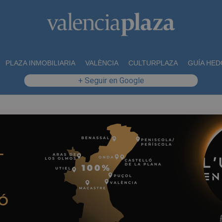
PLAZA INMOBILIARIA
VALÈNCIA
CULTURPLAZA
GUÍA HED
+ Seguir en Google