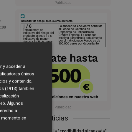
7
2:00
ía
r y acceder a
tificadores únicos
cios y contenido,
os (1913)
también
calización
 web. Algunos
derecho a
Últimas Noticias
ier momento en
re
1
El CACV destaca la "credibilidad alcanzada"