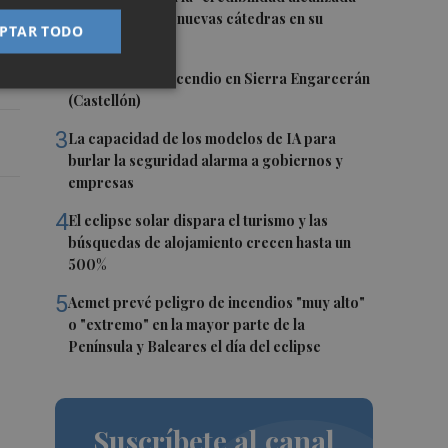
y la creación de nuevas cátedras en su
PTAR TODO
e
primer mandato
2
Controlado el incendio en Sierra Engarcerán
(Castellón)
3
La capacidad de los modelos de IA para
burlar la seguridad alarma a gobiernos y
empresas
4
El eclipse solar dispara el turismo y las
búsquedas de alojamiento crecen hasta un
500%
5
Aemet prevé peligro de incendios "muy alto"
o "extremo" en la mayor parte de la
Península y Baleares el día del eclipse
Suscríbete al canal