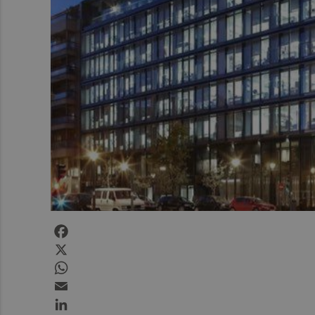
Facebook
X
WhatsApp
Email
LinkedIn