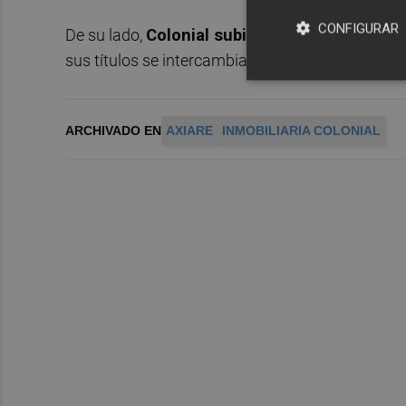
CONFIGURAR
De su lado,
Colonial subió un 2,103% al volve
sus títulos se intercambiaban a 7,864 euros por 
ARCHIVADO EN
AXIARE
INMOBILIARIA COLONIAL