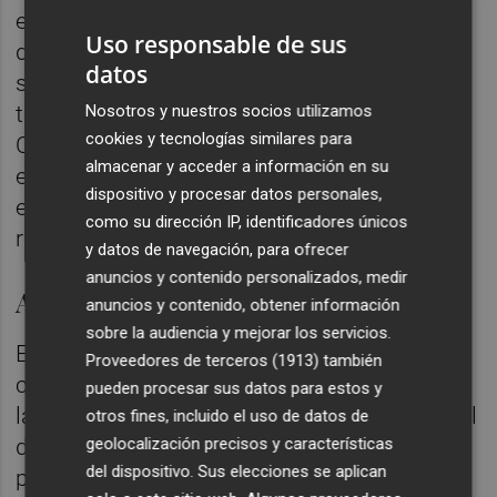
en este marco de medidas, con la finalidad
Uso responsable de sus
de reducir los efectos negativos que las
datos
suspensiones temporales de los contratos
tienen sobre los trabajadores en la
Nosotros y nuestros socios utilizamos
cookies y tecnologías similares para
Comunitat Valenciana, mediante el
almacenar y acceder a información en su
establecimiento de unas ayudas
dispositivo y procesar datos personales,
económicas para aquellos que vean
como su dirección IP, identificadores únicos
reducidos sus ingresos.
y datos de navegación, para ofrecer
anuncios y contenido personalizados, medir
Apoyo para la conciliación
anuncios y contenido, obtener información
sobre la audiencia y mejorar los servicios.
En cuanto a las ayudas urgentes para la
Proveedores de terceros (1913)
también
conciliación de la vida personal, familiar y
pueden procesar sus datos para estos y
laboral de las personas que hayan ejercido el
otros fines, incluido el uso de datos de
geolocalización precisos y características
derecho de reducción de su jornada laboral
del dispositivo. Sus elecciones se aplican
para la atención a menores, mayores o