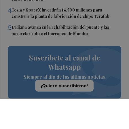
4
Tesla y SpaceX invertirán 14.500 millones para
construir la planta de fabricación de chips Terafab
5
L'Eliana avanza en la rehabilitación del puente y las
pasarelas sobre el barranco de Mandor
Suscríbete al canal de
Whatsapp
Siempre al día de las últimas noticias
¡Quiero suscribirme!