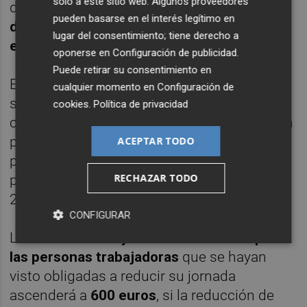
solo a este sitio web. Algunos proveedores
dependientes a su cargo,
cuentan con una
pueden basarse en el interés legítimo en
dotación global máxima de 3 millones de
lugar del consentimiento; tiene derecho a
euros
.
oponerse en
Configuración de publicidad
.
Puede retirar su consentimiento en
Estas ayudas se imputarán a la línea de
cualquier momento en
Configuración de
subvención que se habilite mediante el
cookies
.
Política de privacidad
correspondiente expediente de modificación
presupuestaria, en el capítulo IV del
ACEPTAR TODO
programa 322.51 "Fomento del empleo", del
RECHAZAR TODO
presupuesto de Labora para el ejercicio
2020.
CONFIGURAR
La
cuantí
a de la ayuda individualizada para
las personas trabajadoras
que se hayan
visto obligadas a reducir su jornada
ascenderá a
600 euros
, si la reducción de