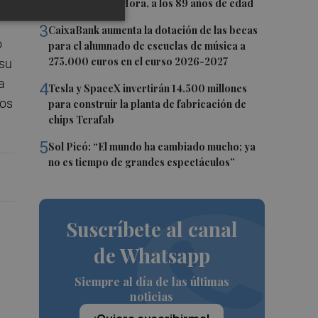
Andrés Gómez Mora, a los 89 años de edad
3
CaixaBank aumenta la dotación de las becas
o
para el alumnado de escuelas de música a
275.000 euros en el curso 2026-2027
 su
a
4
Tesla y SpaceX invertirán 14.500 millones
sos
para construir la planta de fabricación de
chips Terafab
5
Sol Picó: “El mundo ha cambiado mucho; ya
no es tiempo de grandes espectáculos”
Suscríbete al canal
de Whatsapp
Siempre al día de las últimas
noticias