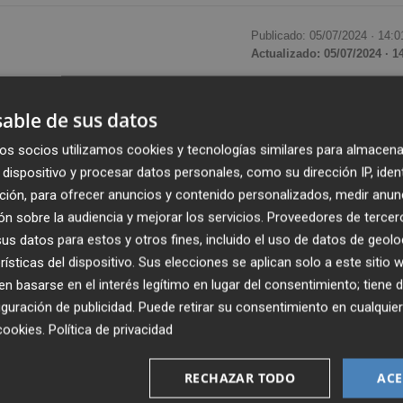
Publicado: 05/07/2024 ·
14:0
Actualizado: 05/07/2024 · 1
el Ayuntamiento de València
ha destinado un total de
able de sus datos
 2024'
, dirigida a profesionales de la agricultura, ganaderí
os socios utilizamos cookies y tecnologías similares para almacena
0 euros por solicitud a quienes cumplan los requisitos
dispositivo y procesar datos personales, como su dirección IP, iden
 una de las parcelas de la explotación agraria y ganadera
ción, para ofrecer anuncios y contenido personalizados, medir anun
n sobre la audiencia y mejorar los servicios.
Proveedores de tercer
s datos para estos y otros fines, incluido el uso de datos de geolo
a, publicada en el Boletín Oficial de la Provincia (BOP),
rísticas del dispositivo. Sus elecciones se aplican solo a este sitio
a de la ciudad ya pueden solicitar la ayuda municipal. El
 basarse en el interés legítimo en lugar del consentimiento; tiene 
ércoles 24 de julio, según ha informado el consistorio en
guración de publicidad
. Puede retirar su consentimiento en cualqu
cookies
.
Política de privacidad
RECHAZAR TODO
ACE
mente por vía telemática
, a través de la sede electrónic