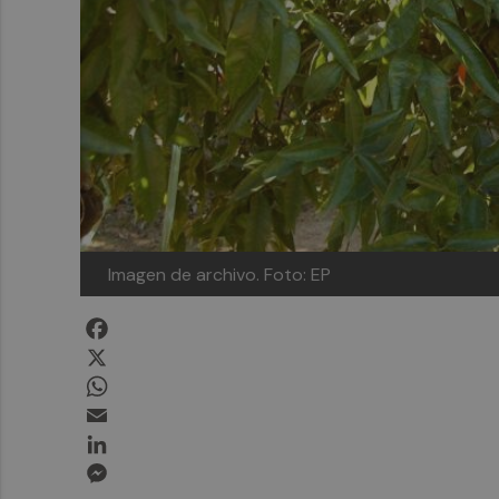
Imagen de archivo. Foto: EP
Facebook
X
WhatsApp
Email
LinkedIn
Messenger