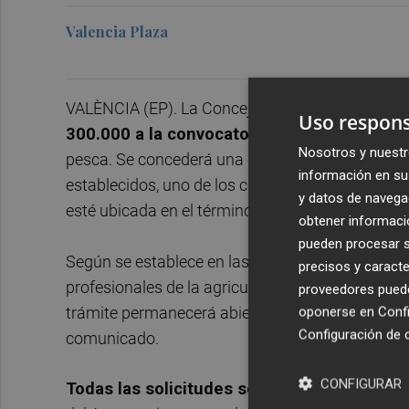
Valencia Plaza
VALÈNCIA (EP). La Concejalía Emprendimiento d
Uso respons
300.000 a la convocatoria 'Cultiva València
Nosotros y nuestr
pesca. Se concederá una cuantía máxima de 4.00
información en su 
establecidos, uno de los cuales es que al menos
y datos de navega
esté ubicada en el término municipal.
obtener informació
pueden procesar su
Según se establece en las bases de la convocatori
precisos y caracte
profesionales de la agricultura, ganadería y pesc
proveedores pueden
trámite permanecerá abierto hasta el próximo mi
oponerse en
Confi
Configuración de 
comunicado.
CONFIGURAR
Todas las solicitudes se presentarán única