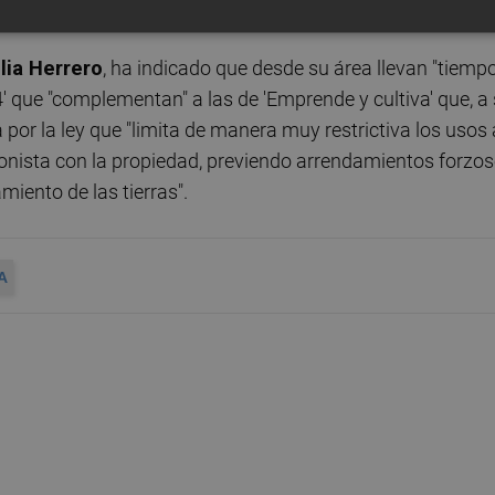
r de firma electrónica avanzada con un certificado.
lia Herrero
, ha indicado que desde su área llevan "tiemp
' que "complementan" a las de 'Emprende y cultiva' que, a
a por la ley que "limita de manera muy restrictiva los usos 
ncionista con la propiedad, previendo arrendamientos forzo
iento de las tierras".
A