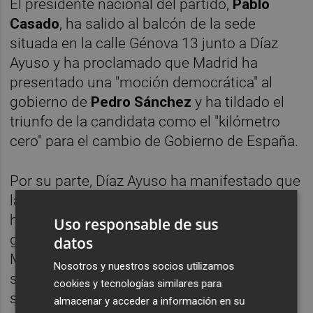
El presidente nacional del partido,
Pablo
Casado
, ha salido al balcón de la sede
situada en la calle Génova 13 junto a Díaz
Ayuso y ha proclamado que Madrid ha
presentado una "moción democrática" al
gobierno de
Pedro Sánchez
y ha tildado el
triunfo de la candidata como el "kilómetro
cero" para el cambio de Gobierno de España.
Por su parte, Díaz Ayuso ha manifestado que
la libertad -uno de sus lemas de campaña-
ha "triunfado" y ha coincidido en que el
Uso responsable de sus
gobierno de la "hipocresía" que habita en
datos
Moncloa tiene "los días contados". "El
Nosotros y nuestros socios utilizamos
sanchismo no puede entrar en Madrid", ha
cookies y tecnologías similares para
sentenciado.
almacenar y acceder a información en su