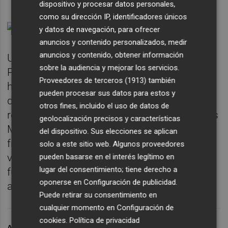
dispositivo y procesar datos personales,
como su dirección IP, identificadores únicos
y datos de navegación, para ofrecer
anuncios y contenido personalizados, medir
anuncios y contenido, obtener información
Uno de los grandes derrotados ha sido el
sobre la audiencia y mejorar los servicios.
PSOE encabezado por
Ángel Gabilondo
, que
Proveedores de terceros (1913)
también
ha pasado de 37 escaños a tan solo 24
pueden procesar sus datos para estos y
diputados, viéndose empatado en
otros fines, incluido el uso de datos de
representantes y superado en votos por Más
geolocalización precisos y características
Madrid, con la candidata
Mónica García
al
del dispositivo. Sus elecciones se aplican
frente. Ciudadanos ha sufrido un terrible
solo a este sitio web. Algunos proveedores
varapalo perdiendo sus 26 parlamentarios y
pueden basarse en el interés legítimo en
lugar del consentimiento; tiene derecho a
fuera de la Asamblea de Madrid al no
oponerse en
Configuración de publicidad
.
alcanzar el 5%.
Puede retirar su consentimiento en
cualquier momento en
Configuración de
cookies
.
Política de privacidad
ARCHIVADO EN
ELECCIONES MADRID