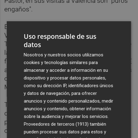
Pastor, en sus visitas a Valencia son "puros
engaños".
Esta misma semana, la consellera de
Vivienda, Obras Públicas y Vertebración del
Uso responsable de sus
datos
Territorio,
María José Salvador
, lamentó que
la ministra de Fomento fuera "incapaz" de
Nosotros y nuestros socios utilizamos
fijar una fecha concreta de la llegada del AVE
cookies y tecnologías similares para
a Castellón así como la de finalización de las
almacenar y acceder a información en su
obras del tercer carril del Corredor
dispositivo y procesar datos personales,
como su dirección IP, identificadores únicos
Mediterráneo.
y datos de navegación, para ofrecer
anuncios y contenido personalizados, medir
Tras
reunirse con Ana Pastor
, Salvador
anuncios y contenido, obtener información
desveló que Ana Pastor llegó incluso a
sobre la audiencia y mejorar los servicios.
plantear la posibilidad de que la Comunitat
Proveedores de terceros (1913)
también
cofinanciase actuaciones y servicios que
pueden procesar sus datos para estos y