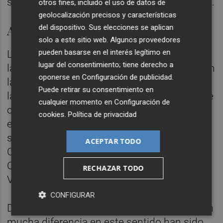
son de competencia exclusiva del Ministerio.
otros fines, incluido el uso de datos de
geolocalización precisos y características
A la cola de España
del dispositivo. Sus elecciones se aplican
solo a este sitio web. Algunos proveedores
pueden basarse en el interés legítimo en
La situación de la Comunitat en relación a
lugar del consentimiento; tiene derecho a
las inversiones que ha recibido del Estado en
oponerse en
Configuración de publicidad
.
la última legislatura aún resulta más
Puede retirar su consentimiento en
lamentable si se compara con la del resto de
cualquier momento en
Configuración de
comunidades, ya que la región está a la cola
cookies
.
Política de privacidad
en el porcentaje de recursos que recibe
sobre el conjunto nacional. Al 4,66% de la
ACEPTAR TODO
Comunitat sólo se aproxima el 5,44% de la
Comunidad de Madrid o el 5,44% del País
RECHAZAR TODO
Vasco.
CONFIGURAR
Desde 2012, las regiones mejor tratadas con
mucha diferencia en este sentido han sido