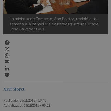
La ministra de Fomento, Ana Pastor, recibió esta
semana a la consellera de Infraestructuras, María
José Salvador (VP)
Facebook
X
WhatsApp
Email
LinkedIn
Messenger
Xavi Moret
Publicado: 06/11/2015 ·
16:49
Actualizado: 09/11/2015 · 00:02