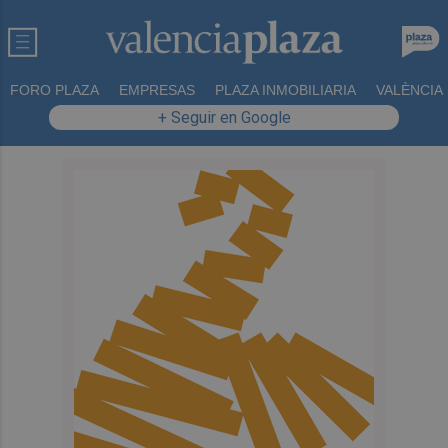
FORO PLAZA
EMPRESAS
PLAZA INMOBILIARIA
VALÈNCIA
+ Seguir en Google