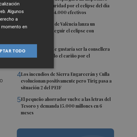
calización
especial de seguridad por el eclipse del día
 web. Algunos
a
12, con más de 24.000 efectivos
derecho a
2
El Ayuntamiento de València lanza un
ier momento en
decálogo para seguir el eclipse con
seguridad
l
3
Carmen Ortí: "Me gustaría ser la consellera
PTAR TODO
 y
que ha estimulado el cariño por el
valenciano"
4
Los incendios de Sierra Engarcerán y Culla
do
evolucionan positivamente pero Tírig pasa a
situación 2 del PEIF
5
El pequeño ahorrador vuelve a las letras del
Tesoro y demanda 15.000 millones en 6
meses