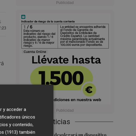
5
7:23
rá
n
r y acceder a
tía
tificadores únicos
Últimas Noticias
cios y contenido,
s.
os (1913)
también
1
La Guardia Civil desplegará un dispositivo