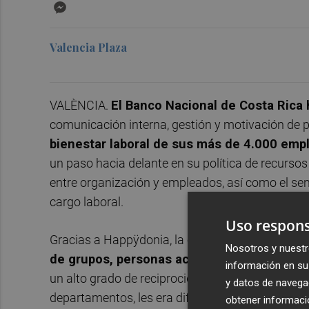
Messenger
Valencia Plaza
VALÈNCIA.
El Banco Nacional de Costa Rica
comunicación interna, gestión y motivación de 
bienestar laboral de sus más de 4.000 emp
un paso hacia delante en su política de recurs
entre organización y empleados, así como el sent
cargo laboral.
Uso respons
Gracias a Happÿdonia, la organización contará
Nosotros y nuestr
de grupos, personas activas y funciones
. H
información en su 
un alto grado de reciprocidad; no obstante, al c
y datos de navega
departamentos, les era difícil mantener una rela
obtener informació