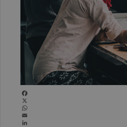
Facebook
X
WhatsApp
Email
LinkedIn