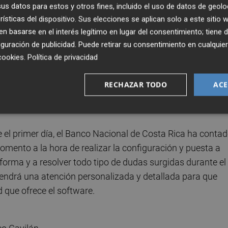
s datos para estos y otros fines, incluido el uso de datos de geolo
rísticas del dispositivo. Sus elecciones se aplican solo a este sitio
ños, y se trata del plan Élite
, la opción más complet
 basarse en el interés legítimo en lugar del consentimiento; tiene 
e la imagen interna de la aplicación personalizada, la
guración de publicidad
. Puede retirar su consentimiento en cualqu
 personal, registro y control horario, gestión de
cookies
.
Política de privacidad
versión Kiosko para equipos internos públicos, integración
mplo), y lo más importante, la posibilidad de personalizar e
RECHAZAR TODO
ACE
 capacidad para integrar información de sistemas externos
e el primer día, el Banco Nacional de Costa Rica ha conta
ento a la hora de realizar la configuración y puesta a
forma y a resolver todo tipo de dudas surgidas durante el
endrá una atención personalizada y detallada para que
 que ofrece el software.