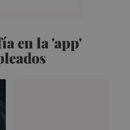
a en la 'app'
pleados