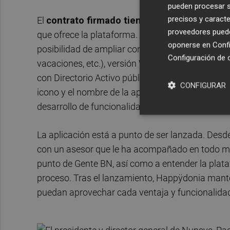
pueden procesar su
precisos y caracte
El
contrato firmado tiene una duración de 4 a
proveedores pueden
que ofrece la plataforma. En este sentido, incluy
oponerse en
Confi
posibilidad de ampliar con módulos extra (carpeta
Configuración de 
vacaciones, etc.), versión Web para escritorio y 
con Directorio Activo público (Office365, por eje
CONFIGURAR
icono y el nombre de la aplicación, así como la
desarrollo de funcionalidades personalizadas.
La aplicación está a punto de ser lanzada. Desd
con un asesor que le ha acompañado en todo mom
punto de Gente BN, así como a entender la plata
proceso. Tras el lanzamiento, Happÿdonia mant
puedan aprovechar cada ventaja y funcionalidad