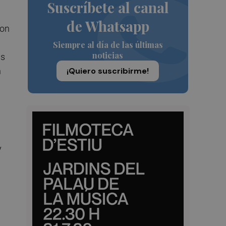
Suscríbete al canal
de Whatsapp
con
Siempre al día de las últimas
noticias
as
n
¡Quiero suscribirme!
y