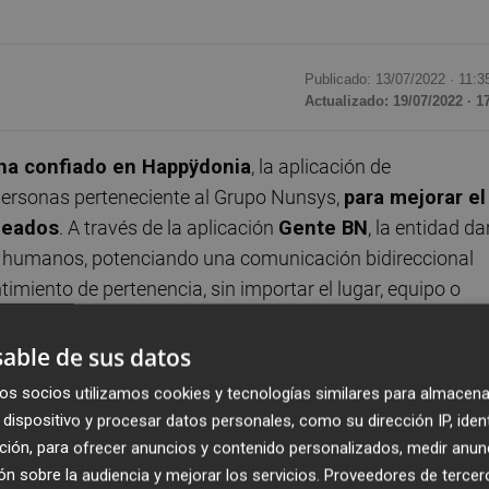
Publicado: 13/07/2022 ·
11:3
Actualizado: 19/07/2022 · 1
 ha confiado en
Happÿdonia
, la aplicación de
personas perteneciente al Grupo Nunsys,
para mejorar el
leados
. A través de la aplicación
Gente BN
, la entidad da
os humanos, potenciando una comunicación bidireccional
imiento de pertenencia, sin importar el lugar, equipo o
able de sus datos
 ahora con una
red social privada completa con gestió
os socios utilizamos cookies y tecnologías similares para almacena
asta la fecha, el banco utilizaba otro entorno que no permi
dispositivo y procesar datos personales, como su dirección IP, iden
ontar con una plantilla tan amplia y con muchos
ción, para ofrecer anuncios y contenido personalizados, medir anun
ción fluida entre los distintos grupos de trabajo y manager
n sobre la audiencia y mejorar los servicios.
Proveedores de tercer