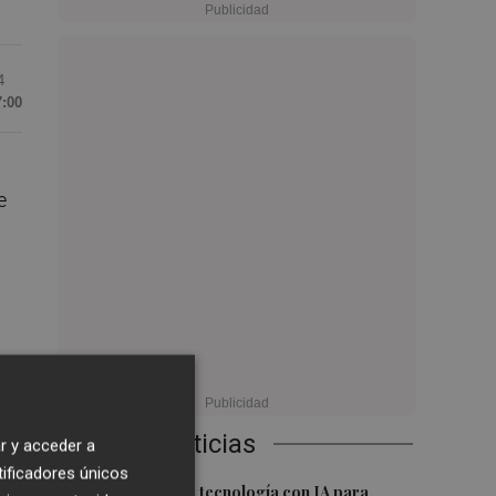
4
7:00
e
 de
Últimas Noticias
r y acceder a
tificadores únicos
1
Desarrollan una tecnología con IA para