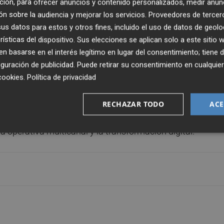
ción, para ofrecer anuncios y contenido personalizados, medir anun
 el proceso de reestructuración dentro de su plan 
n sobre la audiencia y mejorar los servicios.
Proveedores de tercer
ntre 2.900 y 3.000 empleados
, lo que supone hasta el 
s datos para estos y otros fines, incluido el uso de datos de geolo
su red de oficinas en un 14%.
rísticas del dispositivo. Sus elecciones se aplican solo a este sitio
 basarse en el interés legítimo en lugar del consentimiento; tiene 
935 trabajadores
, de lo que cerca de 1.700 son emplead
guración de publicidad
. Puede retirar su consentimiento en cualqu
de este año.
cookies
.
Política de privacidad
a plantilla afectaría sobre todo a las sucursales co
RECHAZAR TODO
ACE
imitaría los días de apertura en localidades de menor
 operativa multicanal y la transformación digital.