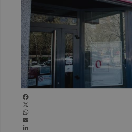
Facebook
X
WhatsApp
Email
LinkedIn