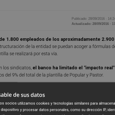
Publicado: 28/09/2016 ·
14:2
Actualizado: 28/09/2016 · 1
 de 1.800 empleados de los aproximadamente 2.900
structuración de la entidad se puedan acoger a fórmulas d
tilla se realizará por esta vía.
 los sindicatos,
el banco ha limitado el "impacto real"
s del 9% del total de la plantilla de Popular y Pastor.
o además a los sindicatos
canalizar el grueso de las
able de sus datos
rio"
. El banco ha reafirmado "una vez más" su pretensión
os sindicatos.
os socios utilizamos cookies y tecnologías similares para almacena
dispositivo y procesar datos personales, como su dirección IP, iden