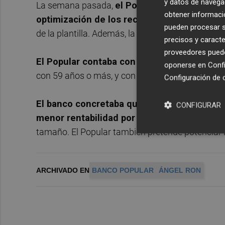
y datos de navega
La semana pasada,
el Popular anunciaba que
obtener informació
optimización de los recursos afectaría a e
pueden procesar su
de la plantilla. Además, la entidad prevé reducir 
precisos y caracte
proveedores pueden
El Popular contaba con una plantilla de 14.
oponerse en
Confi
con 59 años o más, y con 2.093 oficinas a junio 
Configuración de 
El banco concretaba que la disminución de l
CONFIGURAR
menor rentabilidad por empleado
y además l
tamaño. El Popular también pretende potenciar la
ARCHIVADO EN
BANCO POPULAR
ÁNGEL RON