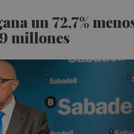
ana un 72,7% menos 
9 millones