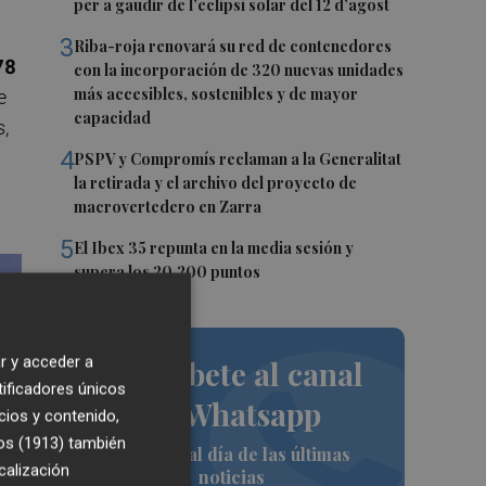
per a gaudir de l’eclipsi solar del 12 d’agost
3
Riba-roja renovará su red de contenedores
78
con la incorporación de 320 nuevas unidades
más accesibles, sostenibles y de mayor
e
capacidad
s,
4
PSPV y Compromís reclaman a la Generalitat
la retirada y el archivo del proyecto de
macrovertedero en Zarra
5
El Ibex 35 repunta en la media sesión y
supera los 20.200 puntos
r y acceder a
Suscríbete al canal
tificadores únicos
de Whatsapp
cios y contenido,
os (1913)
también
Siempre al día de las últimas
calización
noticias