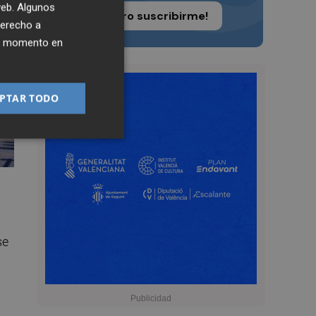
 web. Algunos
¡Quiero suscribirme!
derecho a
ier momento en
PTAR TODO
se