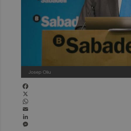
Josep Oliu
Facebook
X
WhatsApp
Email
LinkedIn
Messenger