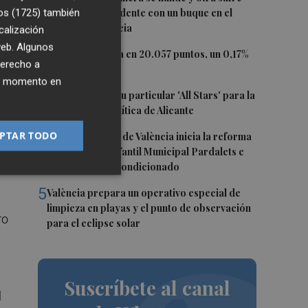
daños en un incidente con un buque en el
os (1725)
también
puerto de Valencia
calización
te
 web. Algunos
2
El Ibex 35 cierra en 20.057 puntos, un 0,17%
derecho a
s,
más
ier momento en
3
El PSPV ultima su particular 'All Stars' para la
',
Conferencia Política de Alicante
4
PTAR TODO
El Ayuntamiento de València inicia la reforma
de la Escuela Infantil Municipal Pardalets e
instalará aire acondicionado
5
València prepara un operativo especial de
limpieza en playas y el punto de observación
ro
para el eclipse solar
Suscríbete al canal
l