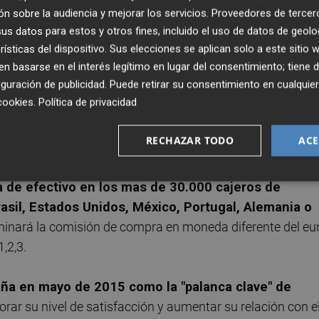
0 euros; y del 1%, para saldos entre 1.000 y 2.000 euros.
n sobre la audiencia y mejorar los servicios.
Proveedores de tercer
s datos para estos y otros fines, incluido el uso de datos de geolo
e devoluciones en efectivo entre el 1% y el 3% del impor
rísticas del dispositivo. Sus elecciones se aplican solo a este sitio
 basarse en el interés legítimo en lugar del consentimiento; tiene 
lefono- y seguros, gastos de educación -colegios, guardería
guración de publicidad
. Puede retirar su consentimiento en cualqu
ales y seguros sociales, con un máximo de 110 euros
cookies
.
Política de privacidad
incluido nuevas bonificaciones en la tarjeta 'Mi Otra 1,2,3
rcados, del 2% en gasolineras y del 3% para las compras
RECHAZAR TODO
ACE
a de efectivo en los mas de 30.000 cajeros de
rasil, Estados Unidos, México, Portugal, Alemania o
 eliminará la comisión de compra en moneda diferente del eu
1,2,3.
aña en mayo de 2015 como la "palanca clave" de
jorar su nivel de satisfacción y aumentar su relación con e