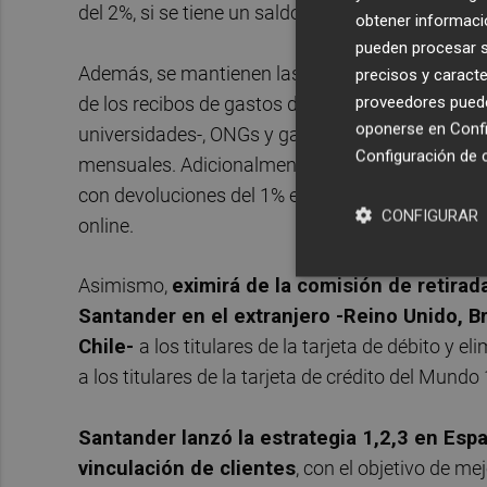
del 2%, si se tiene un saldo de entre 2.000 y 3.00
obtener informació
pueden procesar su
Además, se mantienen las bonificaciones mediant
precisos y caracte
proveedores pueden
de los recibos de gastos del hogar -agua, luz, te
oponerse en
Confi
universidades-, ONGs y gastos en impuestos loc
Configuración de 
mensuales. Adicionalmente, el banco cántabro ha 
con devoluciones del 1% en compras en superme
CONFIGURAR
online.
Asimismo,
eximirá de la comisión de retirad
Santander en el extranjero -Reino Unido, B
Chile-
a los titulares de la tarjeta de débito y
a los titulares de la tarjeta de crédito del Mundo 
Santander lanzó la estrategia 1,2,3 en Esp
vinculación de clientes
, con el objetivo de me