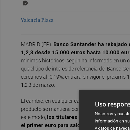
Messenger
Valencia Plaza
MADRID (EP).
Banco Santander ha rebajado 
1,2,3 desde 15.000 euros hasta 10.000 eu
mínimos históricos, según ha informado en un co
que el tipo de interés de referencia del Banco Ce
cercanos al -0,19%, entrará en vigor el próximo 10
1,2,3 de marzo.
El cambio, en cualquier caso, no afecta a la remun
Uso respons
producto se mantiene como la cuenta corriente 
Nosotros y nuestr
este modo,
los titulares de la Cuenta 1,2,3
información en su 
el primer euro para saldos a partir de 3.00
y datos de navega