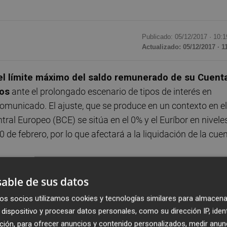
Publicado: 05/12/2017 ·
10:1
Actualizado: 05/12/2017 · 1
el límite máximo del saldo remunerado de su Cuent
ros
ante el prolongado escenario de tipos de interés en
municado. El ajuste, que se produce en un contexto en el
ntral Europeo (BCE) se sitúa en el 0% y el Euríbor en nivele
 de febrero, por lo que afectará a la liquidación de la cue
eración de los saldos, ni a las bonificaciones, por lo que 
able de sus datos
más rentable del mercado, según defiende Santander. De
os socios utilizamos cookies y tecnologías similares para almacena
 seguirán disponiendo de una rentabilidad del 3% de
dispositivo y procesar datos personales, como su dirección IP, iden
0 euros
, con un máximo, a partir de ahora, de 10.000 euros
ción, para ofrecer anuncios y contenido personalizados, medir anun