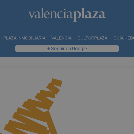
PLAZA INMOBILIARIA
VALÈNCIA
CULTURPLAZA
GUÍA HED
+ Seguir en Google