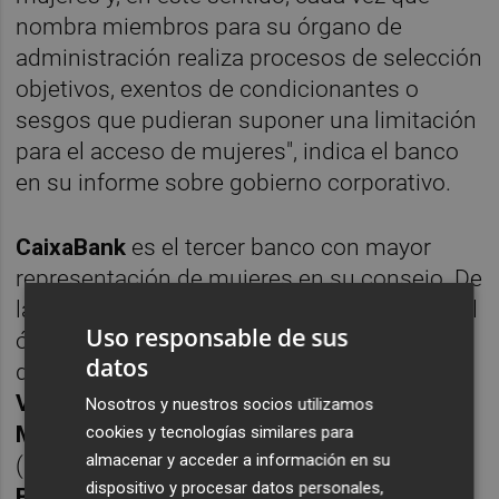
nombra miembros para su órgano de
administración realiza procesos de selección
objetivos, exentos de condicionantes o
sesgos que pudieran suponer una limitación
para el acceso de mujeres", indica el banco
en su informe sobre gobierno corporativo.
CaixaBank
es el tercer banco con mayor
representación de mujeres en su consejo. De
las dieciocho personas que forman parte del
Uso responsable de sus
órgano de administración del banco, cinco
datos
de ellas son mujeres (27,78%):
María
Verónica Fisas Vergés
(independiente),
Nosotros y nuestros socios utilizamos
María Amparo Moraleda Martínez
cookies y tecnologías similares para
almacenar y acceder a información en su
(independiente),
María Teresa Bassons
dispositivo y procesar datos personales,
Boncompte
(dominical),
Natalia Aznárez