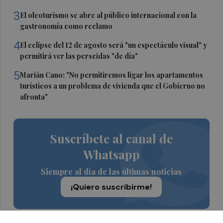
3
El oleoturismo se abre al público internacional con la
gastronomía como reclamo
4
El eclipse del 12 de agosto será "un espectáculo visual" y
permitirá ver las perseidas "de día"
5
Marián Cano: "No permitiremos ligar los apartamentos
turísticos a un problema de vivienda que el Gobierno no
afronta"
Suscríbete al canal de
Whatsapp
Siempre al día de las últimas noticias
¡Quiero suscribirme!