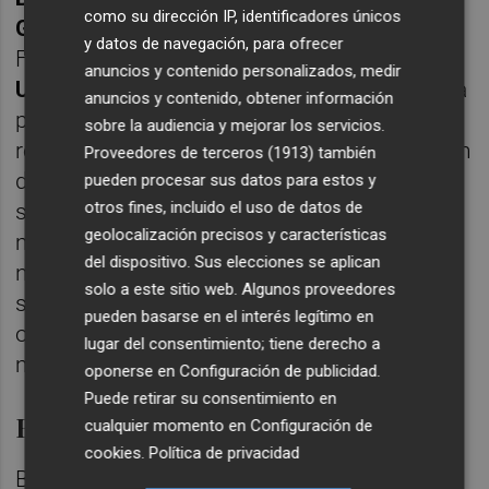
como su dirección IP, identificadores únicos
Gómez
(dominical como representación de
y datos de navegación, para ofrecer
Fundación Caja Canarias) y
Koro Usarraga
anuncios y contenido personalizados, medir
Unsaín
(independiente). La entidad presidida
anuncios y contenido, obtener información
por
Jordi Gual
subraya que, según su
sobre la audiencia y mejorar los servicios.
reglamento, los procedimientos de selección
Proveedores de terceros (1913)
también
de miembros del consejo no adolecen de
pueden procesar sus datos para estos y
otros fines, incluido el uso de datos de
sesgo alguno que obstaculice la entrada de
geolocalización precisos y características
mujeres para dichos cargos. La comisión de
del dispositivo. Sus elecciones se aplican
nombramientos vela por que se facilite la
solo a este sitio web. Algunos proveedores
selección de consejeras y establece un
pueden basarse en el interés legítimo en
objetivo de representación para el sexo
lugar del consentimiento; tiene derecho a
menos representado.
oponerse en
Configuración de publicidad
.
Puede retirar su consentimiento en
BBVA, cerca del objetivo
cualquier momento en
Configuración de
cookies
.
Política de privacidad
BBVA es la siguiente entidad más cerca de