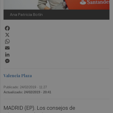
Ana Patricia Botín
Facebook
X
WhatsApp
Email
LinkedIn
Messenger
Valencia Plaza
Publicado: 24/02/2019 ·
11:27
Actualizado: 24/02/2019 · 20:41
MADRID (EP). Los consejos de