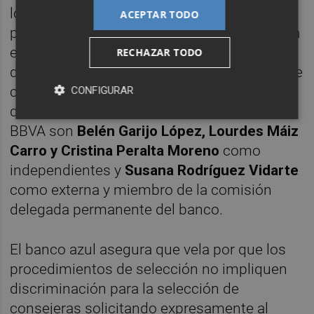
lograr la consecución del objetivo del 30%
ACEPTAR TODO
para 2020, ya que la cuota femenina se sitúa
en el 26,67%. El consejo de administración
RECHAZAR TODO
del banco presidido por
Carlos Torres Vila
se
compone de quince consejeros, de entre los
CONFIGURAR
que cuatro son mujeres. Las consejeras del
BBVA son
Belén Garijo López, Lourdes Máiz
Carro y Cristina Peralta Moreno
como
independientes y
Susana Rodríguez Vidarte
como externa y miembro de la comisión
delegada permanente del banco.
El banco azul asegura que vela por que los
procedimientos de selección no impliquen
discriminación para la selección de
consejeras solicitando expresamente al