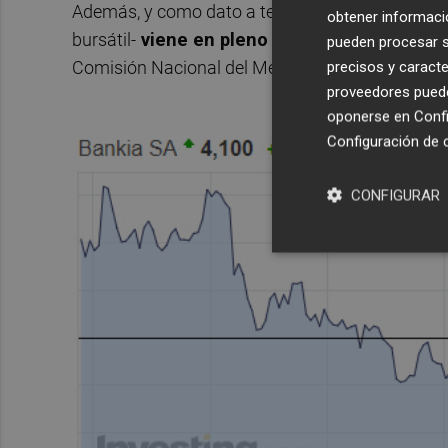
Además, y como dato a tener muy en cuenta, el ti
obtener informació
bursátil-
viene en pleno récord histórico de 
pueden procesar su
Comisión Nacional del Mercado de Valores (C
precisos y caracte
proveedores pueden
oponerse en
Confi
Configuración de 
CONFIGURAR