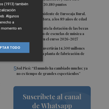
ga
os (1913)
también
0,62%, hasta los 20.180 puntos
la
calización
2
Fallece el expresidente de Eurocaja Rural,
 web. Algunos
Andrés Gómez Mora, a los 89 años de edad
derecho a
3
ier momento en
CaixaBank aumenta la dotación de las becas
para el alumnado de escuelas de música a
275.000 euros en el curso 2026-2027
PTAR TODO
4
Tesla y SpaceX invertirán 14.500 millones
para construir la planta de fabricación de
chips Terafab
5
Sol Picó: “El mundo ha cambiado mucho; ya
no es tiempo de grandes espectáculos”
Suscríbete al canal
de Whatsapp