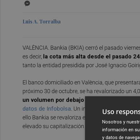
Messenger
Luis A. Torralba
VALÈNCIA. Bankia (BKIA) cerró el pasado viernes
es decir,
la cota más alta desde el pasado 2
tanto la entidad presidida por José Ignacio Goir
El banco domiciliado en València, que presentará
próximo 30 de octubre, se ha revalorizado un 4,
un volumen por debajo de su media diaria an
datos de Infobolsa
. Un intercambio de accione
Uso respons
ello Bankia se revaloriza en lo que va de año -to
Nosotros y nuestr
elevado su capitalización hasta los 11.805 millo
información en su 
y datos de navega