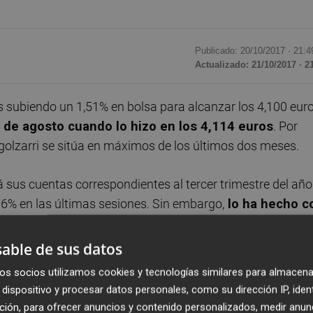
Publicado: 20/10/2017 ·
21:4
Actualizado: 21/10/2017 · 2
 subiendo un 1,51% en bolsa para alcanzar los 4,100 euro
4 de agosto cuando lo hizo en los 4,114 euros
. Por
igolzarri se sitúa en máximos de los últimos dos meses.
 sus cuentas correspondientes al tercer trimestre del año
06% en las últimas sesiones. Sin embargo,
lo ha hecho c
ual situado en los 7,19 millones de títulos
,
según l
s que no supera desde el pasado 6 de octubre pero pese a
able de sus datos
mando el cierre del viernes 20 de octubre- un 8,34%, lo que
os socios utilizamos cookies y tecnologías similares para almacena
nes de euros.
dispositivo y procesar datos personales, como su dirección IP, iden
ción, para ofrecer anuncios y contenido personalizados, medir anun