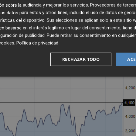
rón alcista de las 'bankias' -como se les conoce en la jer
n sobre la audiencia y mejorar los servicios.
Proveedores de tercer
las posiciones cortas
, según la última comunicación de 
s datos para estos y otros fines, incluido el uso de datos de geolo
NMV)
como lo publicó este diario la semana pasada
.
rísticas del dispositivo. Sus elecciones se aplican solo a este sitio
 basarse en el interés legítimo en lugar del consentimiento; tiene 
guración de publicidad
. Puede retirar su consentimiento en cualqu
cookies
.
Política de privacidad
RECHAZAR TODO
ACE