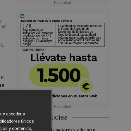
9
1:47
s,
 el
on
os
 ha
r y acceder a
Últimas Noticias
tificadores únicos
cios y contenido,
1
El Ibex 35 aprieta motores y sube otro