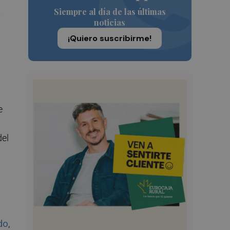
Siempre al día de las últimas
noticias
¡Quiero suscribirme!
e
del
do
,