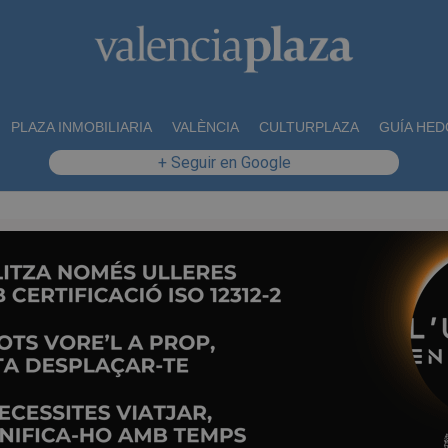
PLAZA INMOBILIARIA
VALÈNCIA
CULTURPLAZA
GUÍA HED
+ Seguir en Google