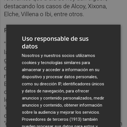
destacando los casos de Alcoy, Xixona,
Elche, Villena o Ibi, entre otros.
Fotos: RAFA MOLINAFotos: RAFA MOLINA
Uso responsable de sus
"En todas ellas hay un denominador común,
datos
la empresa familiar, el trabajo de
Nosotros y nuestros socios utilizamos
generaciones y generaciones compartiendo
cookies y tecnologías similares para
conocimiento y espíritu", decía, haciendo
almacenar y acceder a información en su
mención a la labor de la Asociación de
dispositivo y procesar datos personales,
Empresas Familiares de Alicante (
Aefa
),
como su dirección IP, identificadores únicos
cuya presidenta
Maite Antón
estaba entre
y datos de navegación, para ofrecer
anuncios y contenido personalizados, medir
los asistentes. En ese marco, apuntaba,
anuncios y contenido, obtener información
"conoces la historia de esas empresas
sobre la audiencia y mejorar los servicios.
centenarias" que aún siguen a día de hoy,
Proveedores de terceros (1913)
también
"que han llegado por diferentes caminos, con
pueden procesar sus datos para estos y