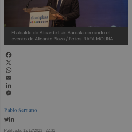
El alcalde de Alicante Luis Barcala cerrando el
evento de Alicante Plaza / Fotos: RAFA MOLINA
Facebook
X
WhatsApp
Email
LinkedIn
Messenger
Pablo Serrano
Publicado: 12/12/2023 ·
22:31