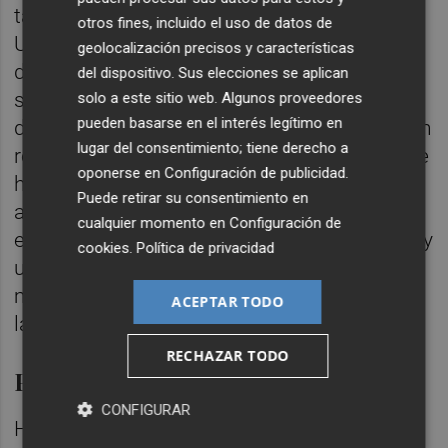
tantos méritos unos como otros", añadía.
otros fines, incluido el uso de datos de
Unas "señas de identidad con las que no
geolocalización precisos y características
defiendes solo un proyecto empresarial",
del dispositivo. Sus elecciones se aplican
subrayaba, así como también "tu familia, y
solo a este sitio web. Algunos proveedores
pueden basarse en el interés legítimo en
donde están integrados tus trabajadores". En
lugar del consentimiento; tiene derecho a
resumidas cuentas, esgrimía Barcala, "lo que
oponerse en
Configuración de publicidad
.
hace tan fuerte el sector empresarial
Puede retirar su consentimiento en
alicantino". Aprovechaba también para
cualquier momento en
Configuración de
enfatizar en la colaboración público-privada y
cookies
.
Política de privacidad
una correspondencia entre ambas "cada vez
más imprescindible, generar empleo reduce
ACEPTAR TODO
las diferencias sociales".
RECHAZAR TODO
Puesta en valor de Alicante Plaza
CONFIGURAR
Hilando esa parte empresarial, el alcalde