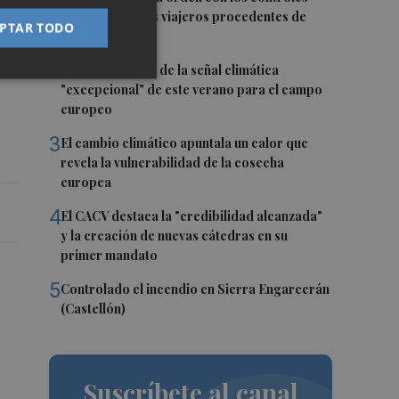
fronterizos a los viajeros procedentes de
PTAR TODO
Italia
2
á
La FAO advierte de la señal climática
"excepcional" de este verano para el campo
europeo
3
El cambio climático apuntala un calor que
revela la vulnerabilidad de la cosecha
europea
4
El CACV destaca la "credibilidad alcanzada"
y la creación de nuevas cátedras en su
primer mandato
5
Controlado el incendio en Sierra Engarcerán
(Castellón)
Suscríbete al canal