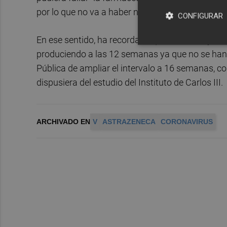
por lo que no va a haber ningún problema para 
CONFIGURAR
En ese sentido, ha recordado que en los mayores
produciendo a las 12 semanas ya que no se han 
Pública de ampliar el intervalo a 16 semanas, c
dispusiera del estudio del Instituto de Carlos III.
ARCHIVADO EN
V
ASTRAZENECA
CORONAVIRUS