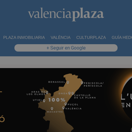
PLAZA INMOBILIARIA
VALÈNCIA
CULTURPLAZA
GUÍA HED
+ Seguir en Google