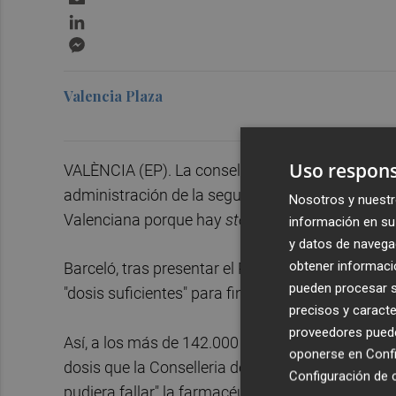
LinkedIn
Messenger
Valencia Plaza
Uso respons
VALÈNCIA (EP). La consellera de Sanidad,
Ana 
administración de la segunda dosis con el suer
Nosotros y nuestr
Valenciana porque hay
stock
suficiente. "No ha
información en su 
y datos de navega
obtener informació
Barceló, tras presentar el Plan de Infraestructu
pueden procesar su
"dosis suficientes" para finalizar la pauta con lo
precisos y caracte
proveedores pueden
Así, a los más de 142.000 viales que llegarán 
oponerse en
Confi
dosis que la Conselleria de Sanidad mantiene "a
Configuración de 
pudiera fallar" la farmacéutica en sus entregas