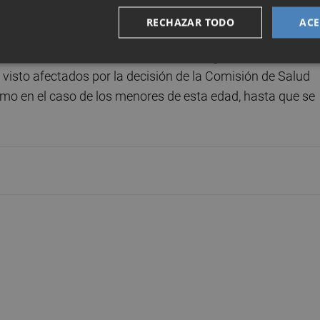
vacunarse con AstraZeneca", ha recalcado.
RECHAZAR TODO
ACE
 de 60 años la administración de la segunda dosis se est
visto afectados por la decisión de la Comisión de Salud
omo en el caso de los menores de esta edad, hasta que se