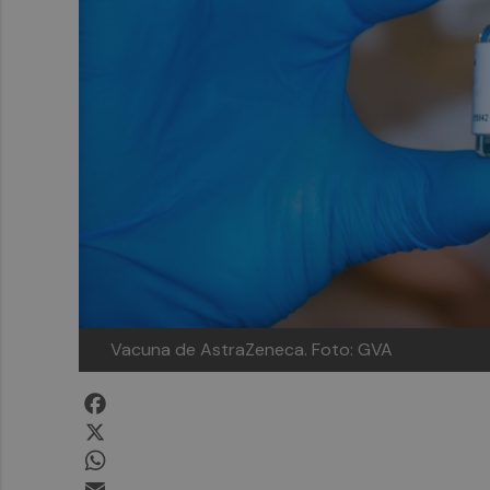
Vacuna de AstraZeneca. Foto: GVA
Facebook
X
WhatsApp
Email