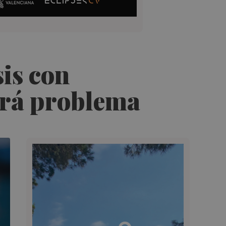
sis con
brá problema