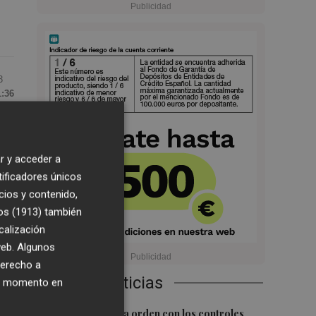
3
1:36
r y acceder a
tificadores únicos
cios y contenido,
os (1913)
también
calización
 web. Algunos
derecho a
Últimas Noticias
ier momento en
1
El BOE publica la orden con los controles