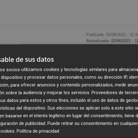
Publicado: 02/06/2021 ·
11:3
Actualizado: 02/06/2021 · 1
able de sus datos
Barceló
ha garantizado este miércoles que la
o de AstraZeneca está "asegurada" en la Comunitat
os socios utilizamos cookies y tecnologías similares para almacena
brá ningún problema", ha recalcado.
dispositivo y procesar datos personales, como su dirección IP, iden
ción, para ofrecer anuncios y contenido personalizados, medir anun
n sobre la audiencia y mejorar los servicios.
Proveedores de tercer
ras Sanitarias 2021-2023, ha señalado al respecto que hay
s datos para estos y otros fines, incluido el uso de datos de geolo
s viales de AstraZeneca.
rísticas del dispositivo. Sus elecciones se aplican solo a este sitio
 basarse en el interés legítimo en lugar del consentimiento; tiene 
este semana a la Comunitat Valenciana hay que sumar las
guración de publicidad
. Puede retirar su consentimiento en cualqu
lmacenadas en previsión y planificación futura de que
cookies
.
Política de privacidad
. "Hemos sido prudentes y conservadores y tenemos stock,