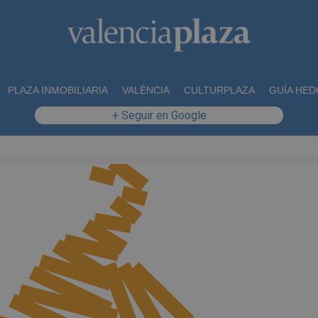
PLAZA INMOBILIARIA
VALÈNCIA
CULTURPLAZA
GUÍA HED
+ Seguir en Google