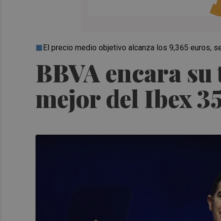
El precio medio objetivo alcanza los 9,365 euros, 
BBVA encara su t
mejor del Ibex 