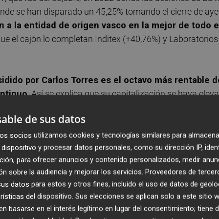
onde se han disparado un 45,25% tomando el cierre de aye
n a la entidad de origen vasco en la mejor de todo e
que el cajón lo completan Inditex (+40,76%) y Laboratorios
sidido por Carlos Torres es el octavo más rentable d
ontinuo
. Así se explica que su capitalización se haya elev
a en la cuarta posición del índice selectivo por detrás de l
able de sus datos
ola (68.265 millones) y Banco Santander (58.988 millones)
os socios utilizamos cookies y tecnologías similares para almacena
idos
dispositivo y procesar datos personales, como su dirección IP, iden
ción, para ofrecer anuncios y contenido personalizados, medir anun
os en su capital, por aquello de no igualar o superar el
n sobre la audiencia y mejorar los servicios.
Proveedores de tercer
ayer por la noche este diario de la base de datos de la
s datos para estos y otros fines, incluido el uso de datos de geolo
rísticas del dispositivo. Sus elecciones se aplican solo a este sitio
(CNMV)
. La misma que con fecha 18 de octubre pasado
 basarse en el interés legítimo en lugar del consentimiento; tiene 
n del Norges Bank -los que gestionan el mayor fondo