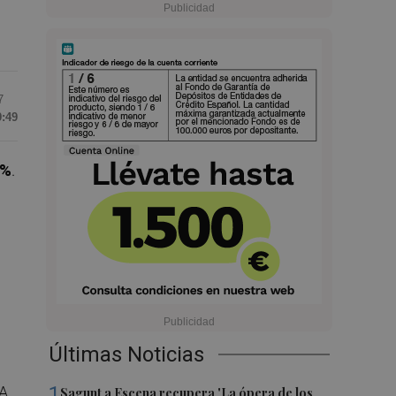
7
9:49
0%
.
Últimas Noticias
1
VA
Sagunt a Escena recupera 'La ópera de los