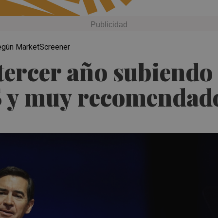
según MarketScreener
ercer año subiendo 
35 y muy recomendad