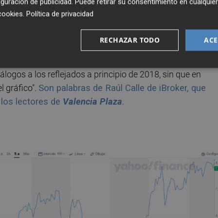
guración de publicidad
. Puede retirar su consentimiento en cualqu
que la reducían desde el 3,139% hasta el 3,116%
. Por
cookies
.
Política de privacidad
5,917% desde abril de 2019.
RECHAZAR TODO
ACE
 plazo, podemos comprobar que
tras registrar mínimos 
ncuentra realizando un impulso alcista
. Lo hace dentr
álogos a los reflejados a principio de 2018, sin que en
l gráfico".
Son palabras de Raúl Calle de iBroker, que
 los lectores de
Valencia Plaza
.