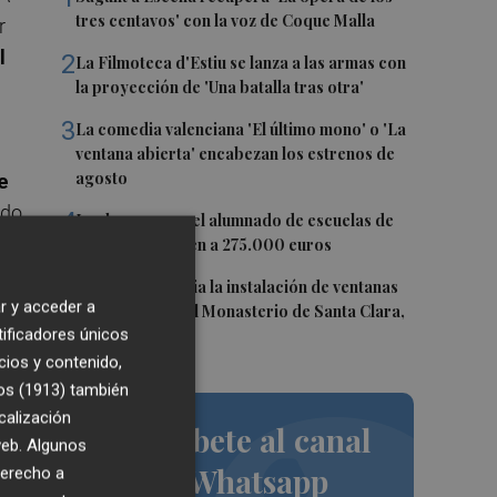
tres centavos' con la voz de Coque Malla
r
l
2
La Filmoteca d'Estiu se lanza a las armas con
la proyección de 'Una batalla tras otra'
3
La comedia valenciana 'El último mono' o 'La
ventana abierta' encabezan los estrenos de
agosto
e
ado
4
Las becas para el alumnado de escuelas de
a
música ascienden a 275.000 euros
.
5
El PSPV denuncia la instalación de ventanas
r y acceder a
de aluminio en el Monasterio de Santa Clara,
tificadores únicos
declarado BRL
cios y contenido,
os (1913)
también
calización
Suscríbete al canal
 web. Algunos
de Whatsapp
derecho a