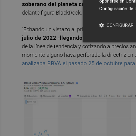
oponerse en
Confi
soberano del planeta como es el noruego-
,
Configuración de 
delante figura BlackRock, con una posición del 
CONFIGURAR
"Echando un vistazo al primer gráfico de largo
julio de 2022 -llegando a los 4 euros- se e
de la línea de tendencia y cotizando a precios an
momento alguno haya perforado la directriz en e
analizaba BBVA el pasado 25 de octubre para