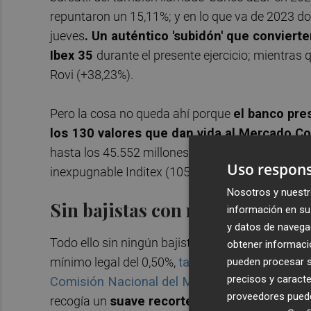
repuntaron un 15,11%; y en lo que va de 2023 d
jueves
. Un auténtico 'subidón' que convierte
Ibex 35
durante el presente ejercicio; mientras 
Rovi (+38,23%).
Pero la cosa no queda ahí porque
el banco pre
los 130 valores que dan vida al Mercado C
hasta los 45.552 millones de euros, lo que la sitú
Uso respons
inexpugnable Inditex (105.000 millones), Iberdr
Nosotros y nuestr
Sin bajistas con nombre y apell
información en su 
y datos de navega
Todo ello sin ningún bajista con nombre y apellid
obtener informació
mínimo legal del 0,50%,
tal y como lo constató 
pueden procesar su
precisos y caracte
Comisión Nacional del Mercado de Valores 
proveedores pueden
recogía un
suave recorte de la participació