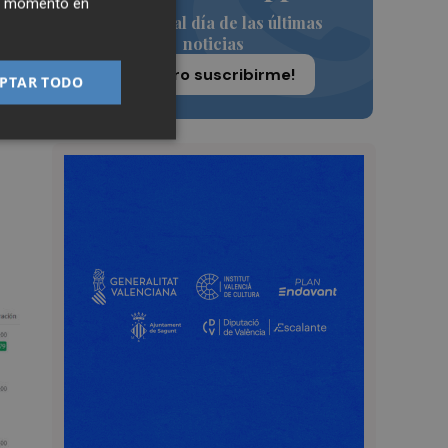
ier momento en
Siempre al día de las últimas
noticias
¡Quiero suscribirme!
PTAR TODO
en
o