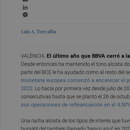
LinkedIn
Messenger
Luis A. Torralba
VALÈNCIA.
El último año que BBVA cerró a l
Desde entonces ha mantenido el tono alcista dond
parte del BCE le ha ayudado como al resto del s
monetaria europea comenzó a encarecer el preci
2022
. Lo hacía por primera vez desde julio de 
consecutivas hasta que se plantó el 26 de octu
sus operaciones de refinanciación en el 4,50
Una racha alcista de los tipos de interés que tu
bursátil del también llamado 'banco azul' en 20