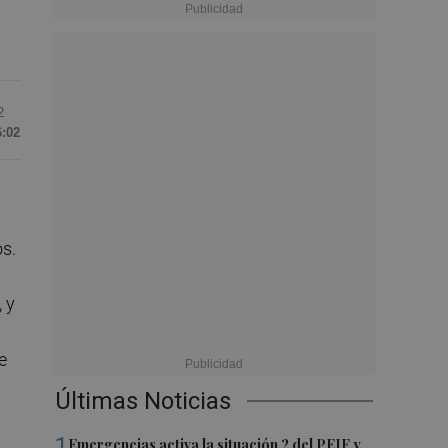
2
6:02
os.
, y
e
Últimas Noticias
1
Emergencias activa la situación 2 del PEIF y