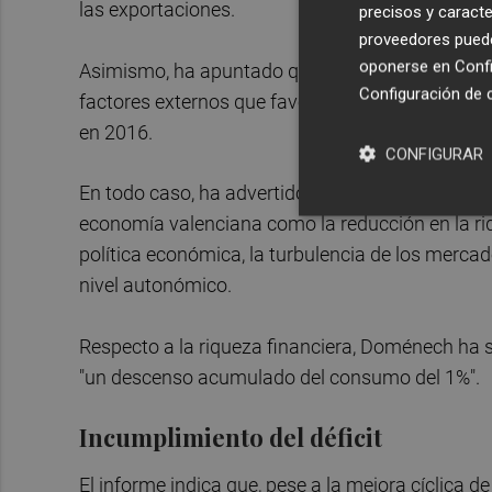
las exportaciones.
precisos y caracte
proveedores pueden
oponerse en
Confi
Asimismo, ha apuntado que la caída del precio d
Configuración de 
factores externos que favorecen a la economía 
en 2016.
CONFIGURAR
En todo caso, ha advertido de que existe una may
economía valenciana como la reducción en la riq
política económica, la turbulencia de los mercado
nivel autonómico.
Respecto a la riqueza financiera, Doménech ha 
"un descenso acumulado del consumo del 1%".
Incumplimiento del déficit
El informe indica que, pese a la mejora cíclica de