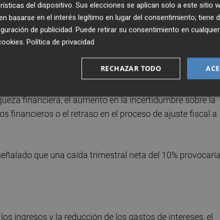
rísticas del dispositivo. Sus elecciones se aplican solo a este sitio
 basarse en el interés legítimo en lugar del consentimiento; tiene 
guración de publicidad
. Puede retirar su consentimiento en cualqu
el petróleo y la política monetaria expansiva son dos
cookies
.
Política de privacidad
valenciana y suponen un punto porcentual a su crecimien
RECHAZAR TODO
ACE
or probabilidad de ocurrencia de ciertos riesgos para la
ueza financiera, el aumento en la incertidumbre sobre la
s financieros o el retraso en el proceso de ajuste fiscal a
señalado que una caída trimestral neta del 10% provocarí
 los ingresos y la reducción de los gastos de intereses, el