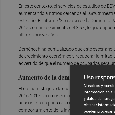
En este contexto, el servicios de estudios de BB
aumentando a ritmos cercanos al 0,8% trimestral
este año. El informe 'Situación de la Comunitat 
2015 con un crecimiento del 3,5%, lo que supuso 
últimos nueve años.
Doménech ha puntualizado que este escenario p
de crecimiento económico y recuperar la mitad d
advertido de que el número de ocupados será un
Aumento de la demanda interna
Uso respons
Nosotros y nuestr
El economista jefe de economías desarrolladas d
información en su 
2016-2017 son consecuencia de dos factores int
y datos de navega
superior en un punto a la media española por el 
obtener informació
comportamiento de la inversión privada en el se
pueden procesar su