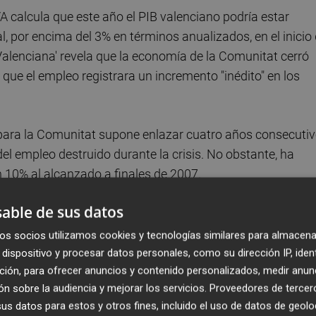
VA calcula que este año el PIB valenciano podría estar
, por encima del 3% en términos anualizados, en el inicio
Valenciana' revela que la economía de la Comunitat cerró
que el empleo registrara un incremento "inédito" en los
ara la Comunitat supone enlazar cuatro años consecuti
el empleo destruido durante la crisis. No obstante, ha
 10% al alcanzado a finales de 2007.
able de sus datos
os socios utilizamos cookies y tecnologías similares para almacena
e la entidad, ha explicado que estas perspectivas para
dispositivo y procesar datos personales, como su dirección IP, iden
ernos: el dinamismo de la demanda interna, que fue
ción, para ofrecer anuncios y contenido personalizados, medir anun
crecimiento del consumo privado, y por el "buen"
n sobre la audiencia y mejorar los servicios.
Proveedores de tercer
ctor industrial y de servicios y por la demanda agregada 
s datos para estos y otros fines, incluido el uso de datos de geolo