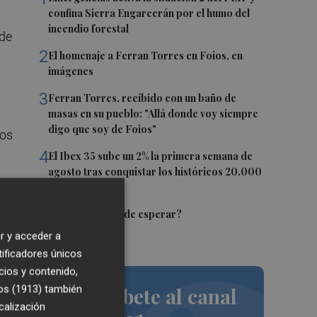
confina Sierra Engarcerán por el humo del
incendio forestal
 de
2
El homenaje a Ferran Torres en Foios, en
imágenes
3
Ferran Torres, recibido con un baño de
masas en su pueblo: "Allá donde voy siempre
digo que soy de Foios"
vos
4
El Ibex 35 sube un 2% la primera semana de
agosto tras conquistar los históricos 20.000
puntos
5
¿El Pacífico puede esperar?
r y acceder a
tificadores únicos
cios y contenido,
os (1913)
también
Suscríbete al canal
de
calización