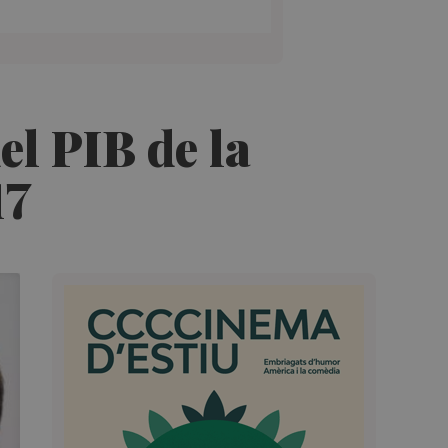
l PIB de la
17