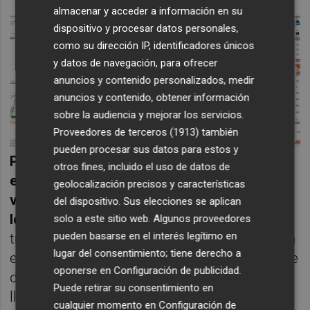
almacenar y acceder a información en su
dispositivo y procesar datos personales,
como su dirección IP, identificadores únicos
y datos de navegación, para ofrecer
anuncios y contenido personalizados, medir
anuncios y contenido, obtener información
sobre la audiencia y mejorar los servicios.
Proveedores de terceros (1913)
también
pueden procesar sus datos para estos y
Piense en todos los inversores que han
otros fines, incluido el uso de datos de
estado entrando desde hace un año cada
geolocalización precisos y características
vez que el precio de la acción rebotada en
del dispositivo. Sus elecciones se aplican
los 7 euros
. Han pasado un cierre de primer
solo a este sitio web. Algunos proveedores
pueden basarse en el interés legítimo en
trimestre muy malo y lo único que ven ahora
lugar del consentimiento; tiene derecho a
es una oportunidad de oro para poder salirse
oponerse en
Configuración de publicidad
.
de este valor sin las pérdidas que han
Puede retirar su consentimiento en
llegado a tener hace ahora un mes.
cualquier momento en
Configuración de