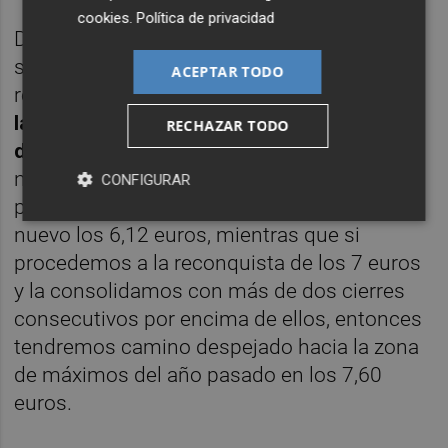
cookies
.
Política de privacidad
De hecho, ya tenemos al valor varias
sesiones marcando el respecto a la
ACEPTAR TODO
resistencia y no acercándose a ella.
Así que
las próximas sesiones son vitales para el
RECHAZAR TODO
devenir del valor
. Si vemos un giro entre los
niveles actuales y los 7 euros lo más
CONFIGURAR
probable es que terminemos visitando de
nuevo los 6,12 euros, mientras que si
procedemos a la reconquista de los 7 euros
y la consolidamos con más de dos cierres
consecutivos por encima de ellos, entonces
tendremos camino despejado hacia la zona
de máximos del año pasado en los 7,60
euros.