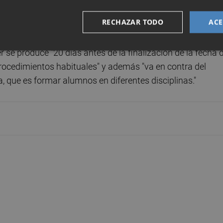
que tenían "cuatro estudiantes matriculados", dos en cad
RECHAZAR TODO
ACE
se produce "20 días antes de la finalización de la fecha 
ocedimientos habituales" y además "va en contra del
, que es formar alumnos en diferentes disciplinas."