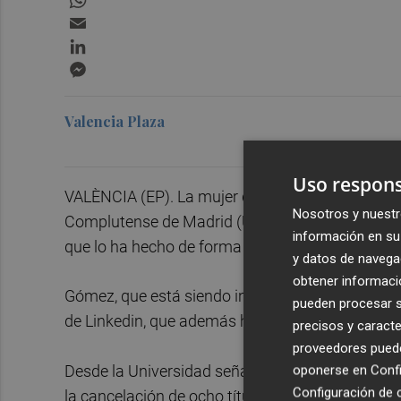
Email
LinkedIn
Messenger
Valencia Plaza
Uso respons
VALÈNCIA (EP). La mujer del presidente del Gobi
Nosotros y nuestr
Complutense de Madrid (UCM) ha cancelado el má
información en su 
que lo ha hecho de forma "sorpresiva y unilateral
y datos de navega
obtener informació
Gómez, que está siendo investigada por el juez
pueden procesar su
de Linkedin, que además ha sido confirmada por
precisos y caracte
proveedores pueden
Desde la Universidad señalan que el comité de d
oponerse en
Confi
Configuración de 
la cancelación de ocho títulos "por falta de estu