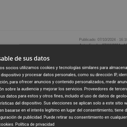
Publicado: 07/10/2024 ·
16:1
Actualizado: 07/10/2024 · 1
able de sus datos
erno,
Begoña Gómez
, ha anunciado que la Universidad
os socios utilizamos cookies y tecnologías similares para almacena
ster que dirigía sobre captación de fondos y se queja d
dispositivo y procesar datos personales, como su dirección IP, iden
" por el bajo número de inscritos.
ción, para ofrecer anuncios y contenido personalizados, medir anun
n sobre la audiencia y mejorar los servicios.
Proveedores de tercer
Juan Carlos Peinado
, ha anunciado la decisión en su perf
s datos para estos y otros fines, incluido el uso de datos de geolo
 fuentes de la UCM a Europa Press.
rísticas del dispositivo. Sus elecciones se aplican solo a este sitio
 basarse en el interés legítimo en lugar del consentimiento; tiene 
irección de la escuela de gobierno aprobó este mismo lun
guración de publicidad
. Puede retirar su consentimiento en cualqu
cookies
.
Política de privacidad
diantes matriculados" entre ellos los 2 de fundraising