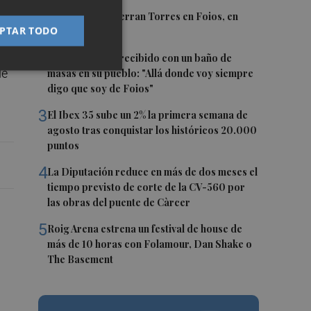
1
a
El homenaje a Ferran Torres en Foios, en
PTAR TODO
imágenes
2
Ferran Torres, recibido con un baño de
de
masas en su pueblo: "Allá donde voy siempre
digo que soy de Foios"
3
El Ibex 35 sube un 2% la primera semana de
agosto tras conquistar los históricos 20.000
puntos
4
La Diputación reduce en más de dos meses el
tiempo previsto de corte de la CV-560 por
las obras del puente de Càrcer
5
Roig Arena estrena un festival de house de
más de 10 horas con Folamour, Dan Shake o
The Basement