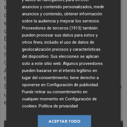
incorporar a la Generalitat Valenciana dentro
anuncios y contenido personalizados, medir
anuncios y contenido, obtener información
del consorcio que debe pilotar y gestionar
sobre la audiencia y mejorar los servicios.
esa infraestructura, junto con la Diputación
Proveedores de terceros (1913)
también
de Alicante y el ayuntamiento de la ciudad.
pueden procesar sus datos para estos y
Es decir, que Belso, que
no lo olvidemos, fue
otros fines, incluido el uso de datos de
uno de los
padres
del diseño de la reforma
geolocalización precisos y características
fiscal que el
president
quiere aplicar en la
del dispositivo. Sus elecciones se aplican
Generalitat
, tendría en la presidencia de la
solo a este sitio web. Algunos proveedores
Autoridad Portuaria un cargo de tronío,
pueden basarse en el interés legítimo en
lugar del consentimiento; tiene derecho a
tutelaría el proceso de la nueva sede de
oponerse en
Configuración de publicidad
.
Suma -además del edificio congresual- y con
Puede retirar su consentimiento en
un rango administrativo importante. Seguir
cualquier momento en
Configuración de
en Suma también se contempla.
cookies
.
Política de privacidad
ACEPTAR TODO