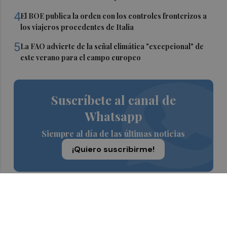
4
El BOE publica la orden con los controles fronterizos a
los viajeros procedentes de Italia
5
La FAO advierte de la señal climática "excepcional" de
este verano para el campo europeo
Suscríbete al canal de
Whatsapp
Siempre al día de las últimas noticias
¡Quiero suscribirme!