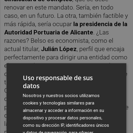
renovar en este mandato. Sería, en todo
caso, en un futuro. La otra, también factible y
más rápida, sería ocupar
la presidencia de la
Autoridad Portuaria de Alicante
. ¿Las
razones? Belso es economista, como el
actual titular,
Julián López
, perfil que encaja
perfectamente para dirigir una entidad como
el puerto alicantino, siempre que Mazón
optara por un currículum no político. Y sobre
Uso responsable de sus
todo, por el proyecto del Centro de
datos
Congresos de Alicante, que se debe
Nosotros y nuestros socios utilizamos
desarrollar en el mismo puerto -como está
cookies y tecnologías similares para
previsto- y que además incluye la nueva sede
almacenar y acceder a información en su
de Suma, el organismo que se encargada de
dispositivo y procesar datos personales,
la recaudación de los impuestos de los
como su dirección IP, identificadores únicos
municipios. Además, el proyecto podría
y datos de navegación, para ofrecer