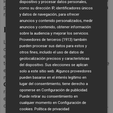
pleno con una idea clara para el próximo año
dispositivo y procesar datos personales,
pero hay que repensarlo todo para atender la
como su dirección IP, identificadores únicos
reconstrucción de Benetússer”, ha añadido.
y datos de navegación, para ofrecer
anuncios y contenido personalizados, medir
Prioridad en los garajes
anuncios y contenido, obtener información
sobre la audiencia y mejorar los servicios.
Proveedores de terceros (1913)
también
Las tareas de reconstrucción están
pueden procesar sus datos para estos y
centradas en estos momentos en la
otros fines, incluido el uso de datos de
extracción de los vehículos y el lodo que
geolocalización precisos y características
todavía queda en los garajes privados. Desde
del dispositivo. Sus elecciones se aplican
el consistorio se está demandando más
solo a este sitio web. Algunos proveedores
medios a
Diputación de Valencia y
pueden basarse en el interés legítimo en
lugar del consentimiento; tiene derecho a
Generalitat
para poder actuar con más
oponerse en
Configuración de publicidad
.
rapidez. Además, se está actuando también
Puede retirar su consentimiento en
en el alcantarillado para evitar que las tareas
cualquier momento en
Configuración de
de limpieza de garajes pueda colapsar la red.
cookies
.
Política de privacidad