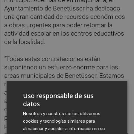
Ayuntamiento de Benetússer ha dedicado
una gran cantidad de recursos económicos
a obras urgentes para poder retomar la
actividad escolar en los centros educativos
de la localidad.
“Todas estas contrataciones están
suponiendo un esfuerzo enorme para las
arcas municipales de Benetússer. Estamos
reconduciendo el presupuesto para poder
afrontar estos pagos urgentes”, explica la
Uso responsable de sus
alcaldesa
Eva Sanz.
Además, la también
datos
diputada provincial ha hecho referencia al
Nosotros y nuestros socios utilizamos
presupuesto para 2025. “Ya teníamos un
cookies y tecnologías similares para
presupuesto hecho a falta de aprobar por el
almacenar y acceder a información en su