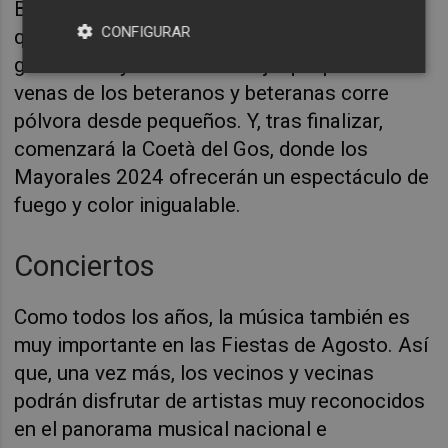
Bétera. Un evento pirotécnico, que muestra
CONFIGURAR
que la pólvora va de generación en
generación y donde se refleja que por las
venas de los beteranos y beteranas corre
pólvora desde pequeños. Y, tras finalizar,
comenzará la
Coetà del Gos, donde los
Mayorales 2024 ofrecerán un espectáculo de
fuego y color inigualable.
Conciertos
Como todos los años, la música también es
muy importante en las Fiestas de Agosto. Así
que, una vez más, los vecinos y vecinas
podrán disfrutar de artistas muy reconocidos
en el panorama musical nacional e