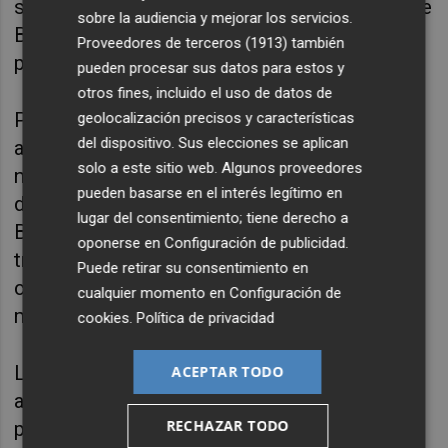
será el
coet de luxe
, que es un coet original de
sobre la audiencia y mejorar los servicios.
Bétera, que se dispara después de la
Proveedores de terceros (1913)
también
procesión en la
plaza del Sol
.
pueden procesar sus datos para estos y
otros fines, incluido el uso de datos de
Pero, sin ninguna duda, el momento donde el
geolocalización precisos y características
del dispositivo. Sus elecciones se aplican
auténtico foco de miradas es la pólvora, es la
solo a este sitio web. Algunos proveedores
noche del día 15 de agosto. Después de
pueden basarse en el interés legítimo en
disfrutar de un maravilloso día, las calles de
lugar del consentimiento; tiene derecho a
Bétera vibrarán más que nunca con la
oponerse en
Configuración de publicidad
.
tradicional
Cordà
. Y, al finalizar, se llevará a
Puede retirar su consentimiento en
cabo la
Coetà
por todas las calles del
cualquier momento en
Configuración de
municipio hasta bien entrada la madrugada.
cookies
.
Política de privacidad
La pólvora seguirá presente el día 17 de
ACEPTAR TODO
agosto con la Cordà Infantil, donde los
RECHAZAR TODO
protagonistas son los más pequeños de