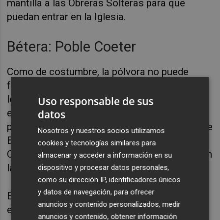
mantilla a las Obreras Solteras para que
puedan entrar en la Iglesia.
Bétera: Poble Coeter
Como de costumbre, la pólvora no puede
faltar en las Fiestas de Agosto de Bétera, por
lo tanto, el municipio cuenta con numerosos
Uso responsable de sus
eventos donde los
coets
son los
datos
protagonistas. Unos días que demuestran que
Nosotros y nuestros socios utilizamos
Bétera es: Poble Coeter
y que sus Peñas
cookies y tecnologías similares para
Coeteras
junto a los Mayorales continúan con
almacenar y acceder a información en su
las tradiciones de fuego en el municipio.
dispositivo y procesar datos personales,
como su dirección IP, identificadores únicos
y datos de navegación, para ofrecer
En orden diario, el primer evento donde este
anuncios y contenido personalizados, medir
elemento será el centro de todas las miradas
anuncios y contenido, obtener información