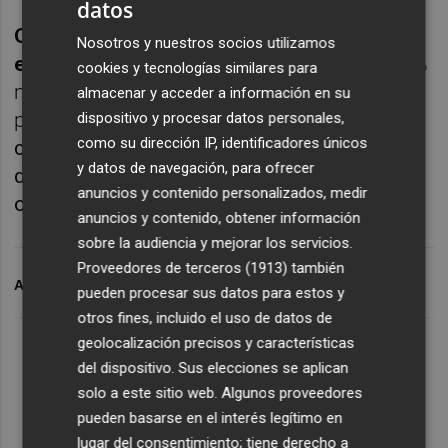
datos
Oryzon Genomics perdió 1,63 millones de
Nosotros y nuestros socios utilizamos
euros hasta marzo
, lo que supone un 10,4 %
cookies y tecnologías similares para
menos que hace un año, cuando sus
almacenar y acceder a información en su
pérdidas fueron de 1,82 millones.
La
dispositivo y procesar datos personales,
como su dirección IP, identificadores únicos
compañía catalana continúa avanzando en el
y datos de navegación, para ofrecer
desarrollo clínico de sus programas de
anuncios y contenido personalizados, medir
oncología y neurología.
anuncios y contenido, obtener información
sobre la audiencia y mejorar los servicios.
Proveedores de terceros (1913)
también
ARCHIVADO EN
ORYZON GENOMICS
NASDAQ
pueden procesar sus datos para estos y
otros fines, incluido el uso de datos de
geolocalización precisos y características
del dispositivo. Sus elecciones se aplican
solo a este sitio web. Algunos proveedores
pueden basarse en el interés legítimo en
lugar del consentimiento; tiene derecho a