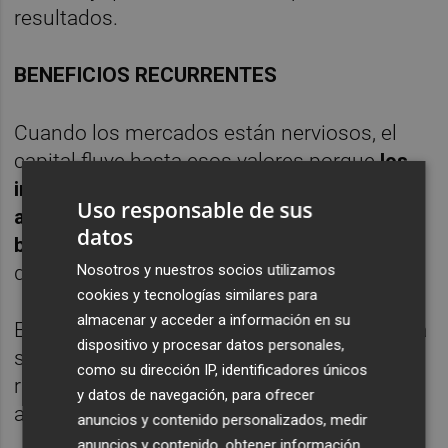
resultados.
BENEFICIOS RECURRENTES
Cuando los mercados están nerviosos, el
capital fluye hasta esos valores porque
los
inversores entienden que, por las razones
Uso responsable de sus
anteriormente explicadas, van a tener
datos
beneficios recurrentes
(aunque menores
que en empresas fuertemente cíclicas).
Nosotros y nuestros socios utilizamos
cookies y tecnologías similares para
almacenar y acceder a información en su
En conclusión, tal y como se nos presenta la
dispositivo y procesar datos personales,
situación, estimamos que el escenario más
como su dirección IP, identificadores únicos
razonable es que las subidas sigan
y datos de navegación, para ofrecer
adueñándose de Enagás.
anuncios y contenido personalizados, medir
anuncios y contenido, obtener información