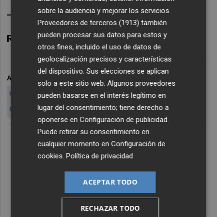
______________________________
sobre la audiencia y mejorar los servicios.
Proveedores de terceros (1913)
también
pueden procesar sus datos para estos y
Rodrigo García es analista de XTB
otros fines, incluido el uso de datos de
geolocalización precisos y características
del dispositivo. Sus elecciones se aplican
ARCHIVADO EN
GRÁFICO ENAGÁS
ANÁLISIS ENAGÁS
solo a este sitio web. Algunos proveedores
CHAT ENAGÁS
RODRIGO GARCÍA XTB
ENAGÁS
pueden basarse en el interés legítimo en
lugar del consentimiento; tiene derecho a
ENAGÁS INTERNACIONALIZACIÓ
oponerse en
Configuración de publicidad
.
Puede retirar su consentimiento en
cualquier momento en
Configuración de
cookies
.
Política de privacidad
ACEPTAR TODO
RECHAZAR TODO