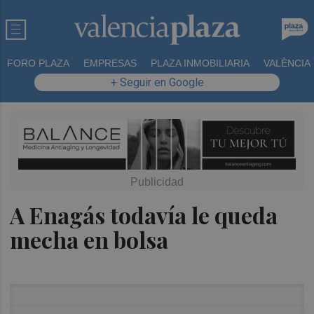
FORO PLAZA
EMPRESAS
PLAZA INMOBILIARIA
VALÈNCIA
+ Seguir en Google
A Enagás todavía le queda
mecha en bolsa