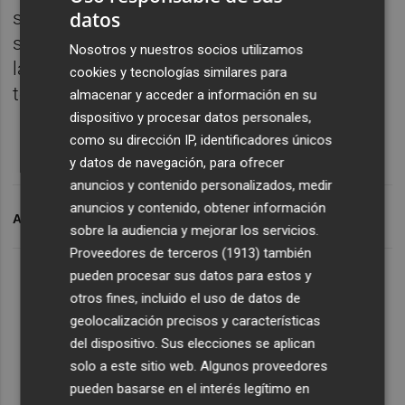
datos
siendo previsible la celebración en la
segunda jornada. La junta dará comienzo a
Nosotros y nuestros socios utilizamos
las 12:00 y se podrá participar presencial y
cookies y tecnologías similares para
telemáticamente.
almacenar y acceder a información en su
dispositivo y procesar datos personales,
como su dirección IP, identificadores únicos
y datos de navegación, para ofrecer
anuncios y contenido personalizados, medir
anuncios y contenido, obtener información
ARCHIVADO EN
ACCIONA
sobre la audiencia y mejorar los servicios.
Proveedores de terceros (1913)
también
pueden procesar sus datos para estos y
otros fines, incluido el uso de datos de
geolocalización precisos y características
del dispositivo. Sus elecciones se aplican
solo a este sitio web. Algunos proveedores
pueden basarse en el interés legítimo en