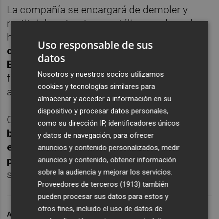
La compañía se encargará de demoler y
restituir la estructura metálica con losa de
hormigón armado del tramo del
puente
Uso responsable de sus
comprendido entre el SR-78 y el JFK
datos
Boulevard
. Los trabajos se realizarán por
Nosotros y nuestros socios utilizamos
fases con el fin de mantener la estructura
cookies y tecnologías similares para
abierta al tráfico.
almacenar y acceder a información en su
dispositivo y procesar datos personales,
Con este contrato,
la ciudad de Nueva York
como su dirección IP, identificadores únicos
busca corregir las actuales "deficiencias
y datos de navegación, para ofrecer
estructurales y de funcionalidad del
anuncios y contenido personalizados, medir
puente"
, mejorando así la condiciones de
anuncios y contenido, obtener información
sobre la audiencia y mejorar los servicios.
seguridad para los usuarios.
Proveedores de terceros (1913)
también
pueden procesar sus datos para estos y
otros fines, incluido el uso de datos de
ARCHIVADO EN
ACS
ACS EN EEUU
ACS MANHATTAN