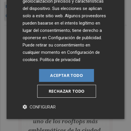
geolocalización precisos y características
PUENTE PULASKI
FLORENTINO PÉREZ
del dispositivo. Sus elecciones se aplican
solo a este sitio web. Algunos proveedores
CONTRATOS DE ACS EN ESTADOS UNIDO
pueden basarse en el interés legítimo en
lugar del consentimiento; tiene derecho a
oponerse en
Configuración de publicidad
.
Puede retirar su consentimiento en
cualquier momento en
Configuración de
cookies
.
Política de privacidad
ACEPTAR TODO
RECHAZAR TODO
CONFIGURAR