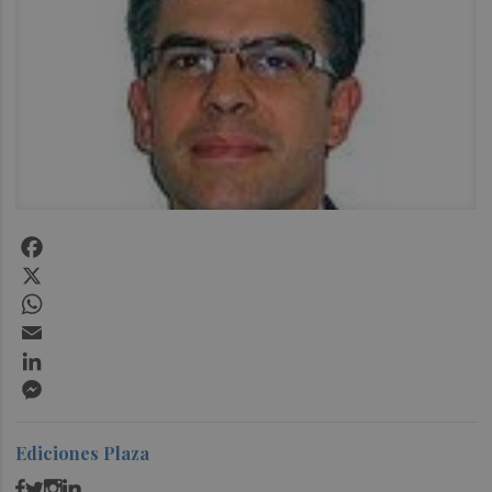
Facebook
X
WhatsApp
Email
LinkedIn
Messenger
Ediciones Plaza