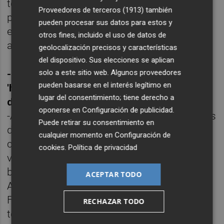
tengamos el PER más bajo que las
Proveedores de terceros (1913)
también
principales bolsas del continente, la nuestra
pueden procesar sus datos para estos y
es la menos atractiva debido a la coyuntura
otros fines, incluido el uso de datos de
actual por la que atraviesa España.
geolocalización precisos y características
del dispositivo. Sus elecciones se aplican
solo a este sitio web. Algunos proveedores
-¿Qué valores son de su agrado para
pueden basarse en el interés legítimo en
'hincarles el diente' en estos momentos y
lugar del consentimiento; tiene derecho a
de cuáles se mantendría alejado?
oponerse en
Configuración de publicidad
.
-Ante la coyuntura actual del país, con caídas
Puede retirar su consentimiento en
de consumo importantes y escaso
cualquier momento en
Configuración de
crecimiento económico, hay que buscar
cookies
.
Política de privacidad
valores que obtengan gran parte de los
beneficios fuera de nuestras fronteras.
ACEPTAR TODO
Amadeus, Técnicas Reunidas, Mittal Steel,
Ferrovial, Telefónica y Repsol son valores a
RECHAZAR TODO
tener en cuenta. Nos mantendríamos