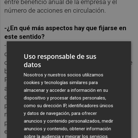
entre beneficio anual de la empresa y el
número de acciones en circulación.
-¿En qué más aspectos hay que fijarse en
este sentido?
-Hay que fijarse también en el PER estimado
de 2013 para decidir si la acción esta barata
Uso responsable de sus
o si puede estarlo más, por su estimación de
datos
beneficios futura. Lo que no considera el
Nosotros y nuestros socios utilizamos
PER es la coyuntura actual, pues es más
cookies y tecnologías similares para
atractivo un PER medio en plena depresión
almacenar y acceder a información en su
que un PER bajo en pleno boom. El contexto
dispositivo y procesar datos personales,
para 2012 es muy complicado, estamos en
como su dirección IP, identificadores únicos
y datos de navegación, para ofrecer
medio de una crisis económica fuerte, un
anuncios y contenido personalizados, medir
país en recesión, y eso se refleja en las
anuncios y contenido, obtener información
expectativas de beneficios futuras. Aunque
sobre la audiencia y mejorar los servicios.