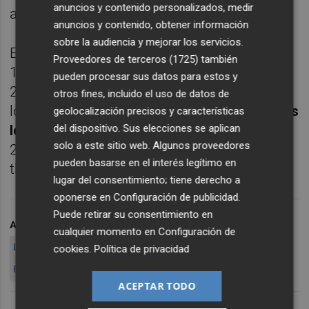
anuncios y contenido personalizados, medir
año.
anuncios y contenido, obtener información
sobre la audiencia y mejorar los servicios.
En esta emisión, el Tesoro ha colocado
Proveedores de terceros (1725)
también
1.517,27 millones de euros, frente a los
pueden procesar sus datos para estos y
2.787,28 solicitados por los inversores, con
otros fines, incluido el uso de datos de
lo que
la demanda ha superado en 1,8 veces
geolocalización precisos y características
del dispositivo. Sus elecciones se aplican
lo finalmente adjudicado
, por debajo de las
solo a este sitio web. Algunos proveedores
2,5 veces de la emisión previa del mismo
pueden basarse en el interés legítimo en
tipo de papel.
lugar del consentimiento; tiene derecho a
oponerse en
Configuración de publicidad
.
Puede retirar su consentimiento en
ARCHIVADO EN
TESORO
EMISION
DEUDA
PAGARÉS
cualquier momento en
Configuración de
LETRAS
BONOS
OBLIGACIONES
BANCO DE ESPAÑA
cookies
.
Política de privacidad
ESPAÑA
ACEPTAR TODO