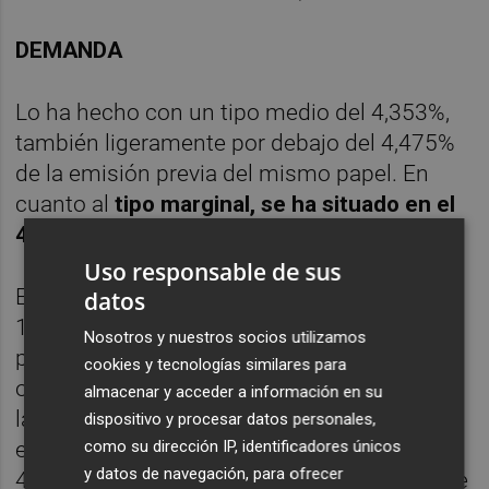
DEMANDA
Lo ha hecho con un tipo medio del 4,353%,
también ligeramente por debajo del 4,475%
de la emisión previa del mismo papel. En
cuanto al
tipo marginal, se ha situado en el
4,371%, por debajo del 4,496% previo
.
Uso responsable de sus
En cambio, la rentabilidad media del bono a
datos
10 años, el que marca la evolución de la
Nosotros y nuestros socios utilizamos
prima de riesgo, se ha elevado en esta
cookies y tecnologías similares para
ocasión hasta el 4,765%, frente al 4,517% de
almacenar y acceder a información en su
la subasta anterior, y el tipo marginal ha
dispositivo y procesar datos personales,
como su dirección IP, identificadores únicos
escalado hasta el 4,818%, por encima del
y datos de navegación, para ofrecer
4,536%, el más elevado desde marzo de este