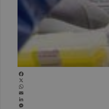
Facebook
X
WhatsApp
Email
LinkedIn
Messenger