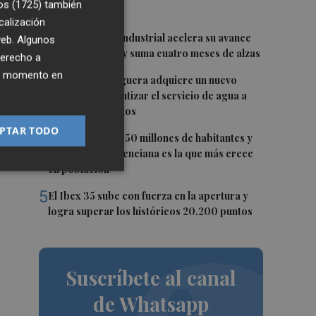
os (1725)
también
distribuidas
calización
2
La producción industrial acelera su avance
 web. Algunos
en junio al 3,8% y suma cuatro meses de alzas
derecho a
ier momento en
3
La Font de la Figuera adquiere un nuevo
pozo para garantizar el servicio de agua a
los 1.551 abonados
PTAR TODO
4
España roza los 50 millones de habitantes y
la Comunitat Valenciana es la que más crece
en población
5
El Ibex 35 sube con fuerza en la apertura y
logra superar los históricos 20.200 puntos
Suscríbete al canal
de Whatsapp