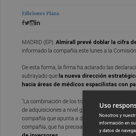
Ediciones Plaza
MADRID (EP).
Almirall prevé doblar la cifr
informado la compañía este lunes a la Comisió
De esta forma, la firma ha aclarado las declarac
subrayado que
la nueva dirección estratégic
hacia áreas de médicos espacilistas con pa
"La combinación de los trabajos de nuestra prop
Uso respons
de adquisiciones a nivel global nos lleva a ser o
Nosotros y nuestr
compañía que apunta a doblar la cifra de nego
información en su 
compañía, que ha precisado que
esta ambicion
y datos de navega
de inversores.