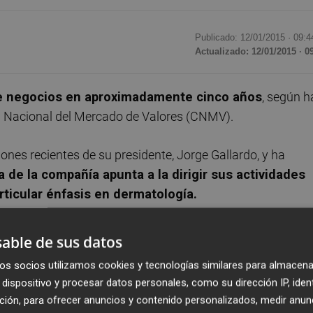
Publicado: 12/01/2015 ·
09:4
Actualizado: 12/01/2015 · 0
a de negocios en aproximadamente cinco años
, según h
n Nacional del Mercado de Valores (CNMV).
iones recientes de su presidente, Jorge Gallardo, y ha
a de la compañía apunta a la dirigir sus actividades
rticular énfasis en dermatología.
ia I+D, de consecución de licencias de productos externos
able de sus datos
ptimistas y a marcarnos un reto a nivel del equipo de la
os socios utilizamos cookies y tecnologías similares para almacena
cios en aproximadamente cinco años", ha subrayado la
dispositivo y procesar datos personales, como su dirección IP, iden
 no pretende suponer una directriz financiera a niv
ción, para ofrecer anuncios y contenido personalizados, medir anun