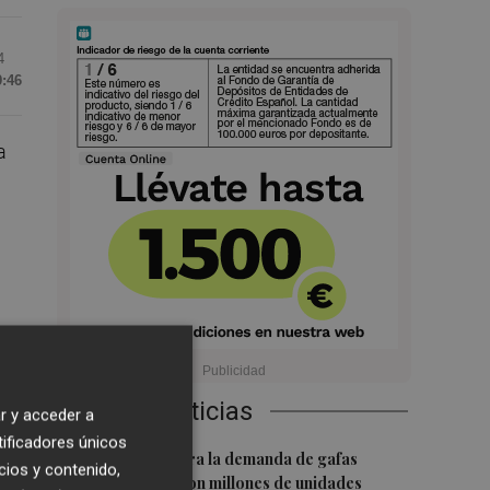
4
9:46
a
 y
Últimas Noticias
r y acceder a
tificadores únicos
el
1
El eclipse dispara la demanda de gafas
cios y contenido,
homologadas con millones de unidades