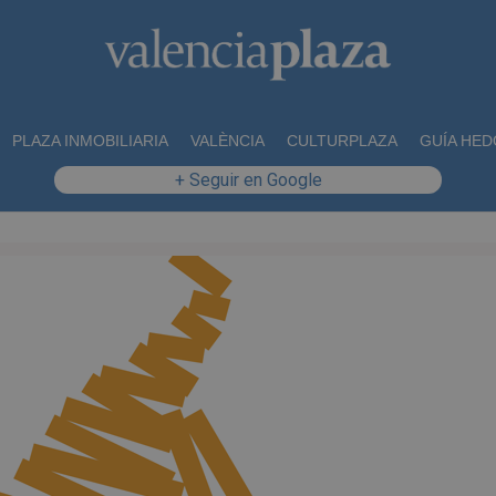
PLAZA INMOBILIARIA
VALÈNCIA
CULTURPLAZA
GUÍA HED
+ Seguir en Google