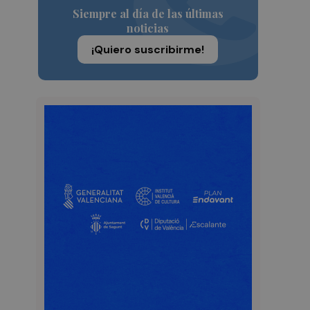
Siempre al día de las últimas
noticias
¡Quiero suscribirme!