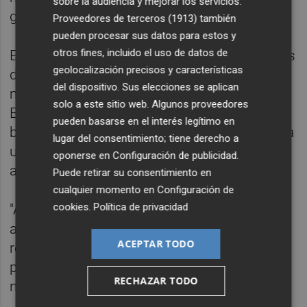
sobre la audiencia y mejorar los servicios.
gravedad alta o crítica.
Proveedores de terceros (1913)
también
pueden procesar sus datos para estos y
otros fines, incluido el uso de datos de
El anuncio de Anthropic llega un día después
geolocalización precisos y características
de que la compañía de IA presentase de
del dispositivo. Sus elecciones se aplican
manera confidencial ante la Comisión de
solo a este sitio web. Algunos proveedores
Bolsa y Valores de Estados Unidos (SEC) un
pueden basarse en el interés legítimo en
borrador de declaración de registro de cara a
lugar del consentimiento; tiene derecho a
una oferta pública inicial (OPI) de sus
oponerse en
Configuración de publicidad
.
acciones ordinarias.
Puede retirar su consentimiento en
cualquier momento en
Configuración de
cookies
.
Política de privacidad
"Anthropic, PBC presentó confidencialmente
ante la SEC un borrador de declaración de
ACEPTAR TODO
registro en el Formulario S-1 para una
propuesta de oferta pública inicial de
RECHAZAR TODO
nuestras acciones ordinarias", confirmó.