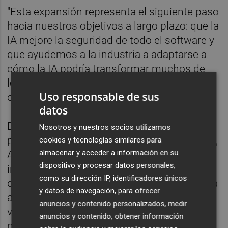
"Esta expansión representa el siguiente paso
hacia nuestros objetivos a largo plazo: que la
IA mejore la seguridad de todo el software y
que ayudemos a la industria a adaptarse a
cómo la IA podría transformar muchos de
los principios fundamentales de la
Uso responsable de sus
ciberseguridad", ha asegurado la empresa.
datos
Desde el establecimiento a principios del
Nosotros y nuestros socios utilizamos
pasado mes de abril del proyecto Glasswing,
cookies y tecnologías similares para
almacenar y acceder a información en su
Anthropic y aproximadamente 50 socios
dispositivo y procesar datos personales,
iniciales con acceso a la versión preliminar
como su dirección IP, identificadores únicos
de Claude Mythos han usado el modelo para
y datos de navegación, para ofrecer
analizar bases de código en busca de
anuncios y contenido personalizados, medir
vulnerabilidades, detectando hasta la fecha
anuncios y contenido, obtener información
más de 10.000 fallos de seguridad de