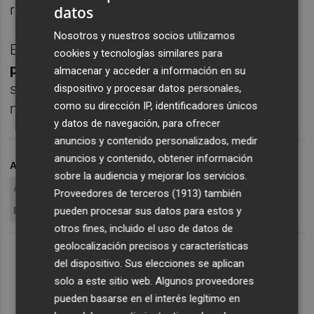
rendimiento del 5,475%.
datos
Nosotros y nuestros socios utilizamos
En cuanto a las divisas,
el euro perdía
cookies y tecnologías similares para
posiciones frente al dólar
y al inicio de la
almacenar y acceder a información en su
sesión de hoy el cambio entre las dos
dispositivo y procesar datos personales,
como su dirección IP, identificadores únicos
monedas se situaba en 1,2931 unidades.
y datos de navegación, para ofrecer
anuncios y contenido personalizados, medir
anuncios y contenido, obtener información
ARCHIVADO EN
LA BOLSA ABRE
EL IBEX 35 ABRE
sobre la audiencia y mejorar los servicios.
APERTURA DE LA JORNADA BURSÁTIL
Proveedores de terceros (1913)
también
pueden procesar sus datos para estos y
EL SELECTIVO IBEX 35
LA BOLSA ESPA
otros fines, incluido el uso de datos de
geolocalización precisos y características
del dispositivo. Sus elecciones se aplican
solo a este sitio web. Algunos proveedores
pueden basarse en el interés legítimo en