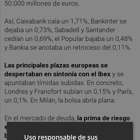
50.000 millones de euros.
Así, Caixabank caía un 1,71%, Bankinter se
dejaba un 0,73%, Sabadell y Santander
cedían un 0,69%, el Popular bajaba un 0,48%
y Bankia se anotaba un retroceso del 0,11%.
Las principales plazas europeas se
despertaban en sintonía con el Ibex
y se
apuntaban tímidas subidas. En concreto,
Londres y Francfort subían un 0,15% y París,
un 0,1%. En Milán, la bolsa abría plana.
En el mercado de deuda,
la prima de riesgo
española se situaba en los 354,4 puntos
básicos
tras la apertura de la bolsa, con un
Uso responsable de sus