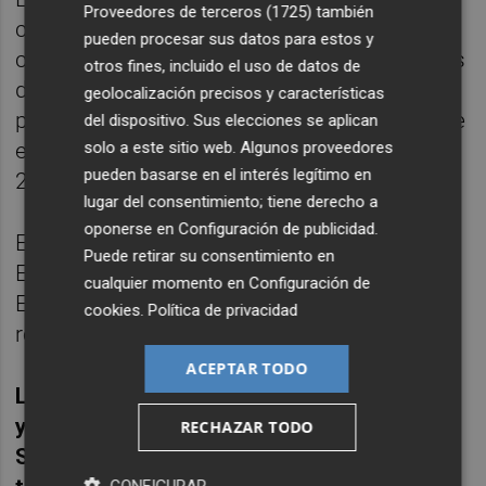
Proveedores de terceros (1725)
también
cierre de marzo en el 5,52%, reduciéndose
pueden procesar sus datos para estos y
casi una décima respecto a la tasa de finales
otros fines, incluido el uso de datos de
de 2013. Según ha resaltado la entidad, es el
geolocalización precisos y características
primer trimestre en el que la mora cae desde
del dispositivo. Sus elecciones se aplican
el estallido de la crisis internacional, en
solo a este sitio web. Algunos proveedores
pueden basarse en el interés legítimo en
2007.
lugar del consentimiento; tiene derecho a
oponerse en
Configuración de publicidad
.
En concreto, la mora baja en Reino Unido y
Puede retirar su consentimiento en
Estados Unidos y sube una décima en
cualquier momento en
Configuración de
España y Brasil, hasta el 7,61% y 5,74%,
cookies
.
Política de privacidad
respectivamente.
ACEPTAR TODO
Los ingresos básicos (margen de intereses
y los ingresos por comisiones) de
RECHAZAR TODO
Santander se situaron en el primer