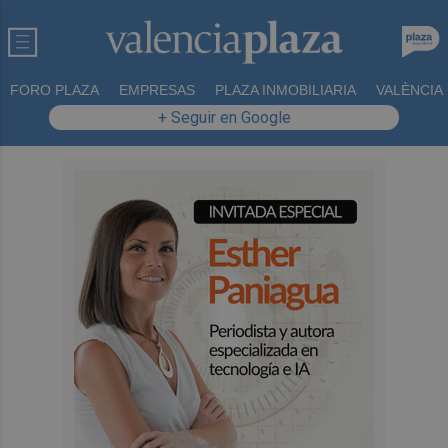
FORO PLAZA
EMPRESAS
PLAZA INMOBILIARIA
VALÈNCIA
+ Seguir en Google