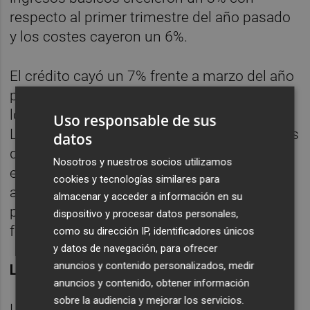
respecto al primer trimestre del año pasado
y los costes cayeron un 6%.
El crédito cayó un 7% frente a marzo del año
pasado, pero subió un 0,3% en el trimestre,
lo que no sucedía desde hace cinco años.
Uso responsable de sus
Los recursos de clientes (depósitos y fondos
datos
de inversión) se incrementaron un 3% sobre
Nosotros y nuestros socios utilizamos
el cierre de 2013 y un 2% frente a hace un
cookies y tecnologías similares para
año. El banco ha ganado dos puntos
almacenar y acceder a información en su
porcentuales de cuota de mercado en
dispositivo y procesar datos personales,
fondos de inversión en doce meses.
como su dirección IP, identificadores únicos
y datos de navegación, para ofrecer
anuncios y contenido personalizados, medir
LA MORA BAJA CASI UNA DECIMA
anuncios y contenido, obtener información
sobre la audiencia y mejorar los servicios.
La tasa de morosidad del grupo se situó a