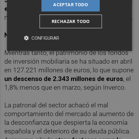
Japonesa, que con un avance de un 17,34%
ACEPTAR TODO
entre enero y marzo de este año
es el que
más se revaloriza de su larga lista de fondos.
RECHAZAR TODO
NÚMEROS A LA BAJA
CONFIGURAR
Mientras tanto, el patrimonio de los fondos
de inversión mobiliaria se ha situado en abril
en 127.221 millones de euros, lo que supone
un descenso de 2.343 millones de euros
, el
1,8% menos que en marzo, según Inverco.
La patronal del sector achacó el mal
comportamiento del mercado al aumento de
la desconfianza que despierta la economía
española y el deterioro de su deuda pública.