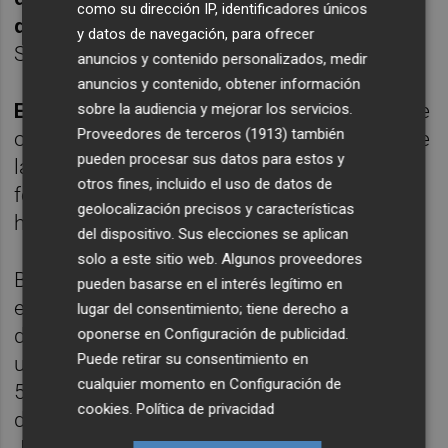
como su dirección IP, identificadores únicos
de un 13,48%
solo superada por el 15% del
y datos de navegación, para ofrecer
Sabadell BS Europa Emergentes.
anuncios y contenido personalizados, medir
anuncios y contenido, obtener información
Eurovalor Bonos Corporativos
(+5,54%), que
sobre la audiencia y mejorar los servicios.
Proveedores de terceros (1913)
también
ocupó el quinto puesto dentro de la gama de
pueden procesar sus datos para estos y
la renta fija euro corto plazo, fue el otro
otros fines, incluido el uso de datos de
fondo de Popular Gestión que se hizo un
geolocalización precisos y características
hueco en el 'top 5' por categorías.
del dispositivo. Sus elecciones se aplican
solo a este sitio web. Algunos proveedores
Bankia metió hasta seis y la mitad ocuparon
pueden basarse en el interés legítimo en
el tercer peldaño en el cajón de las familias
lugar del consentimiento; tiene derecho a
de inmobiliarios -con Altae Europa que sube
oponerse en
Configuración de publicidad
.
Puede retirar su consentimiento en
un 1,89%-; gestión pasiva -Altae índice S&P
cualquier momento en
Configuración de
500 con un 12,05%-; y renta variable Japón
cookies
.
Política de privacidad
donde cuenta con el fondo
Bankia Bolsa