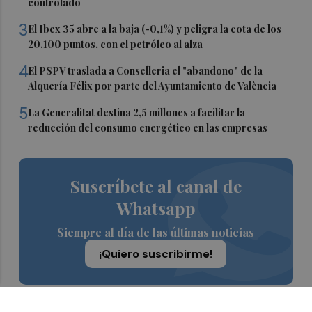
controlado
3
El Ibex 35 abre a la baja (-0,1%) y peligra la cota de los
20.100 puntos, con el petróleo al alza
4
El PSPV traslada a Conselleria el "abandono" de la
Alquería Félix por parte del Ayuntamiento de València
5
La Generalitat destina 2,5 millones a facilitar la
reducción del consumo energético en las empresas
Suscríbete al canal de
Whatsapp
Siempre al día de las últimas noticias
¡Quiero suscribirme!