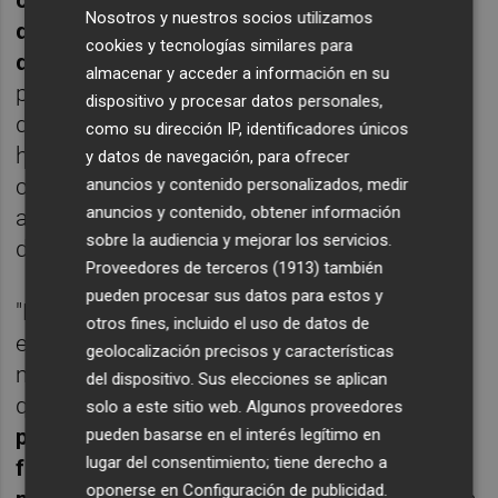
cotizadas vienen advirtiendo de las
Nosotros y nuestros socios utilizamos
dificultades por las que atraviesan muchas
cookies y tecnologías similares para
de ellas
, a la vista de los últimos informes
almacenar y acceder a información en su
publicados la semana pasada. De ahí no es
dispositivo y procesar datos personales,
de extrañar que se impongan las ventas y el
como su dirección IP, identificadores únicos
hecho de que sean valores de reducida
y datos de navegación, para ofrecer
capitalización intensifica los descensos",
anuncios y contenido personalizados, medir
anuncios y contenido, obtener información
apuntan desde una mesa de intermediación
sobre la audiencia y mejorar los servicios.
de renta variable consultada por este diario.
Proveedores de terceros (1913)
también
pueden procesar sus datos para estos y
"Está claro que no se puede meter a todos
otros fines, incluido el uso de datos de
en el mismo saco y que se trata de un
geolocalización precisos y características
mercado para empresas en expansión -lo
del dispositivo. Sus elecciones se aplican
que conlleva un cierto riesgo-, pero
hay
solo a este sitio web. Algunos proveedores
proyectos muy interesantes aunque el
pueden basarse en el interés legítimo en
lugar del consentimiento; tiene derecho a
fantasma de 'Gowex' vuelva a dejarse ver
oponerse en
Configuración de publicidad
.