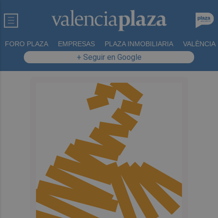
FORO PLAZA
EMPRESAS
PLAZA INMOBILIARIA
VALÈNCIA
+ Seguir en Google