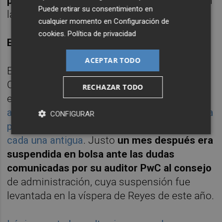
por el MAB
", añaden sin querer 'mojarse' con
Puede retirar su consentimiento en
las cotizadas "muy interesantes".
cualquier momento en
Configuración de
cookies
.
Política de privacidad
EN MÍNIMOS TRAS EL
SPLIT
ACEPTAR TODO
El duro castigo al que está siendo sometida
Carbures la ha llevado a tocar mínimos tras
RECHAZAR TODO
el
split
o desdoblamiento de títulos
que llevó
a cabo a primeros de septiembre pasado en la
CONFIGURAR
proporción de cuatro acciones nuevas por
cada una antigua
. Justo
un mes después era
suspendida en bolsa ante las dudas
comunicadas por su auditor PwC al consejo
de administración, cuya suspensión fue
levantada en la víspera de Reyes de este año.