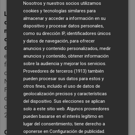
Nosotros y nuestros socios utilizamos
cookies y tecnologías similares para
La firma ha señalado que el auditor ha
almacenar y acceder a información en su
detectado estas incertidumbres en el
dispositivo y procesar datos personales,
marco de los trabajos que está llevando a
como su dirección IP, identificadores únicos
cabo en su proceso de salida a las Bolsas
y datos de navegación, para ofrecer
de Valores.
En concreto, Carbures ha
anuncios y contenido personalizados, medir
encargado a PwC la auditoría de los estados
anuncios y contenido, obtener información
sobre la audiencia y mejorar los servicios.
financieros consolidados al 31 de diciembre
Proveedores de terceros (1913)
también
de 2013 y 2012, que serán formulados bajo
pueden procesar sus datos para estos y
Normas Internacionales de Información
otros fines, incluido el uso de datos de
Financiera (NIIF) y la revisión de
geolocalización precisos y características
determinada información financiera
del dispositivo. Sus elecciones se aplican
consolidada intermedia a 30 de junio de
solo a este sitio web. Algunos proveedores
2014, como es habitual en estos procesos.
pueden basarse en el interés legítimo en
lugar del consentimiento; tiene derecho a
oponerse en
Configuración de publicidad
.
Carbures comunicó anoche al MAB la