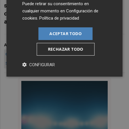
Puede retirar su consentimiento en
situación para dar tiempo a la suspensión
cualquier momento en
Configuración de
de la cotización y así no perjudicar a sus
cookies
.
Política de privacidad
accionistas.
ACEPTAR TODO
ARCHIVADO EN
CARBURES
CARBURES BOLSA
RECHAZAR TODO
CARBURES SUSPENDIDA EN BOLSA
SUSPENSIÓN DE CARBURES
PWC CARBURES
CARBUR
CONFIGURAR