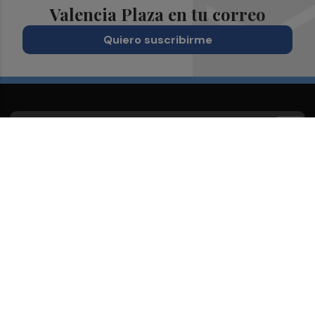
Valencia Plaza en tu correo
Quiero suscribirme
Suscríbete al Boletín
Todos los días a primera hora en tu email
¡Quiero suscribirme!
Síguenos en redes
Valencia Plaza, desde cualquier medio