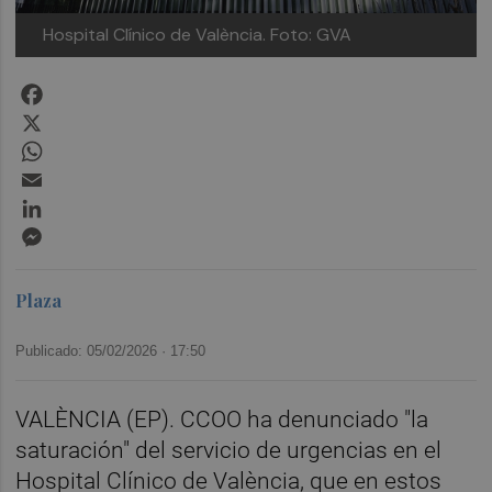
Hospital Clínico de València.
Foto: GVA
Facebook
X
WhatsApp
Email
LinkedIn
Messenger
Plaza
Publicado: 05/02/2026 ·
17:50
VALÈNCIA (EP). CCOO ha denunciado "la
saturación" del servicio de urgencias en el
Hospital Clínico de València, que en estos