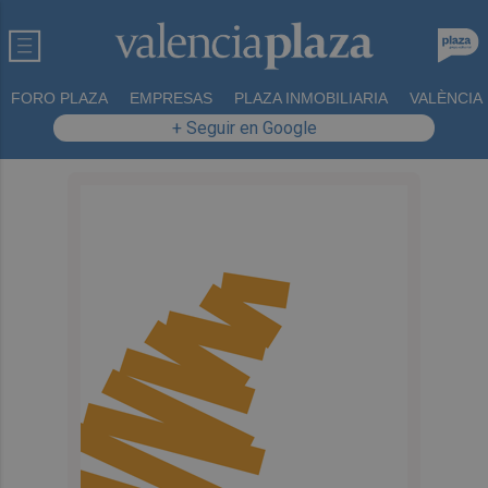
FORO PLAZA
EMPRESAS
PLAZA INMOBILIARIA
VALÈNCIA
+ Seguir en Google