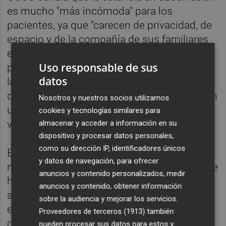
es mucho "más incómoda" para los
pacientes, ya que "carecen de privacidad, de
espacio y de la compañía de sus familiares
en estos momentos de angustia". Por su
Uso responsable de sus
parte, el personal de urgencias "debe prestar
datos
la atención que se daría en planta, a la vez
que se atiende a los pacientes que necesitan
Nosotros y nuestros socios utilizamos
una atención inmediata, generando un
cookies y tecnologías similares para
volumen de trabajo inabarcable".
almacenar y acceder a información en su
dispositivo y procesar datos personales,
como su dirección IP, identificadores únicos
El sindicato denuncia que en los últimos
y datos de navegación, para ofrecer
meses el Servicio de Urgencias del Clínico se
anuncios y contenido personalizados, medir
ha visto sometido a "una presión asistencial
anuncios y contenido, obtener información
alta mantenida y su personal tiene que
sobre la audiencia y mejorar los servicios.
enfrentar una sobrecarga de trabajo
Proveedores de terceros (1913)
también
continua". Por ello, demanda a la Dirección
pueden procesar sus datos para estos y