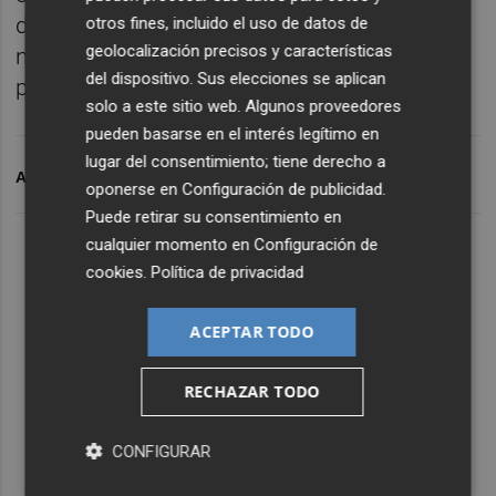
del centro, "cambios en la organización con
otros fines, incluido el uso de datos de
geolocalización precisos y características
nuevos espacios y más personal para poder
del dispositivo. Sus elecciones se aplican
prestar una asistencia sanitaria de calidad".
solo a este sitio web. Algunos proveedores
pueden basarse en el interés legítimo en
lugar del consentimiento; tiene derecho a
ARCHIVADO EN
CCOO
URGENCIAS
HOSPITAL CLÍNICO
oponerse en
Configuración de publicidad
.
Puede retirar su consentimiento en
cualquier momento en
Configuración de
cookies
.
Política de privacidad
ACEPTAR TODO
RECHAZAR TODO
CONFIGURAR