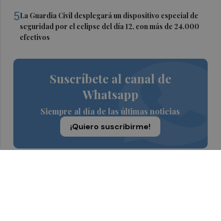
5
La Guardia Civil desplegará un dispositivo especial de
seguridad por el eclipse del día 12, con más de 24.000
efectivos
Suscríbete al canal de
Whatsapp
Siempre al día de las últimas noticias
¡Quiero suscribirme!