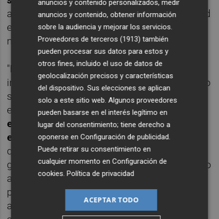
segmento de los grandes patrimonios
",
anuncios y contenido personalizados, medir
apunta un veterano banquero de una entidad
anuncios y contenido, obtener información
española curtido en mil batallas pero
sobre la audiencia y mejorar los servicios.
Proveedores de terceros (1913)
también
ninguna como esta.
pueden procesar sus datos para estos y
otros fines, incluido el uso de datos de
"Nunca en mi vida había visto a la CNMV
geolocalización precisos y características
intervenir temporalmente una gestora -como
del dispositivo. Sus elecciones se aplican
si de una acción de bolsa se tratara- para
solo a este sitio web. Algunos proveedores
evitar la fuga de dinero, pero
tampoco me
pueden basarse en el interés legítimo en
extraña porque también para el supervisor
lugar del consentimiento; tiene derecho a
es una situación inédita
. Sinceramente creo
oponerse en
Configuración de publicidad
.
Puede retirar su consentimiento en
que lo más probable es que se venda la
cualquier momento en
Configuración de
gestora de Banco Madrid con todo su equipo
cookies
.
Política de privacidad
a una entidad de mayor calado o también
podría darse el caso de tener que liquidarse
ACEPTAR TODO
aunque todo son conjeturas la verdad",