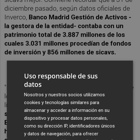
diciembre pasado, según datos oficiales de
Inverco,
Banco Madrid Gestión de Activos -
la gestora de la entidad- contaba con un
patrimonio total de 3.887 millones de los
cuales 3.031 millones procedían de fondos
de inversión y 856 millones de sicavs.
Uso responsable de sus
datos
"Es normal porque de un tiempo a esta parte
Nosotros y nuestros socios utilizamos
los banqueros de banca privada en Valencia
cookies y tecnologías similares para
libramos nuestra particular batalla y
ahora
almacenar y acceder a información en su
se dirige hacia la captación de clientes de
dispositivo y procesar datos personales,
Banco Madrid, que en los últimos años
como su dirección IP, identificadores únicos
había crecido mucho en este jugoso
y datos de navegación, para ofrecer