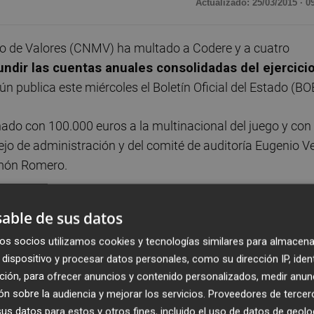
Actualizado: 25/03/2015 · 0
o de Valores (CNMV) ha multado a Codere y a cuatro
fundir las cuentas anuales consolidadas del ejercici
gún publica este miércoles el Boletín Oficial del Estado (BO
ado con 100.000 euros a la multinacional del juego y con
o de administración y del comité de auditoría Eugenio Ve
món Romero.
irme en vía administrativa,
sin perjuicio de las potesta
able de sus datos
 Sala de lo Contencioso-Administrativo de la Audiencia
os socios utilizamos cookies y tecnologías similares para almacena
 que en su caso se hayan interpuesto o pudieran
dispositivo y procesar datos personales, como su dirección IP, iden
ción, para ofrecer anuncios y contenido personalizados, medir anun
n sobre la audiencia y mejorar los servicios.
Proveedores de tercer
rácticamente lo mismo que un año antes, afectada por el
s datos para estos y otros fines, incluido el uso de datos de geolo