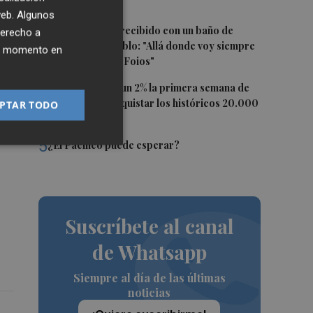
imágenes
 web. Algunos
3
Ferran Torres, recibido con un baño de
derecho a
masas en su pueblo: "Allá donde voy siempre
ier momento en
digo que soy de Foios"
4
El Ibex 35 sube un 2% la primera semana de
agosto tras conquistar los históricos 20.000
8
PTAR TODO
puntos
r
5
¿El Pacífico puede esperar?
Suscríbete al canal
de Whatsapp
Siempre al día de las últimas
noticias