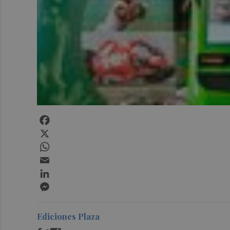
Facebook
X
WhatsApp
Email
LinkedIn
Messenger
Ediciones Plaza