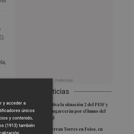
9:45
o
E).
la,
des
Últimas Noticias
r y acceder a
1
Emergencias activa la situación 2 del PEIF y
tificadores únicos
confina Sierra Engarcerán por el humo del
incendio forestal
cios y contenido,
os (1913)
también
2
El homenaje a Ferran Torres en Foios, en
calización