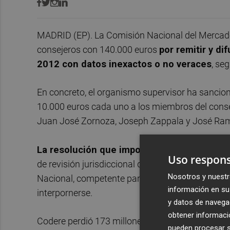
MADRID (EP). La Comisión Nacional del Mercad
consejeros con 140.000 euros
por remitir y di
2012 con datos inexactos o no veraces
, se
En concreto, el organismo supervisor ha sancion
10.000 euros cada uno a los miembros del consej
Juan José Zornoza, Joseph Zappala y José Ra
La resolución que impone la sanciones es f
Uso respons
de revisión jurisdiccional que corresponden a la
Nosotros y nuestr
Nacional, competente para conocer los recursos
información en su 
interpornerse.
y datos de navega
obtener informació
Codere perdió 173 millones de euros en 2014, p
pueden procesar su