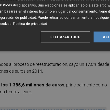
dos a éste.
rísticas del dispositivo. Sus elecciones se aplican solo a este sitio
 basarse en el interés legítimo en lugar del consentimiento; tiene 
guración de publicidad
. Puede retirar su consentimiento en cualqu
cookies
.
Política de privacidad
ado de Codere se situó en 213,2 millones de euros el año
mientras que el resultado de explotación alcanzó los 20,
RECHAZAR TODO
ACE
pérdida del año anterior, gracias a menores provisiones po
iados al proceso de reestructuración, cayó un 17,6% desde
lones de euros en 2014.
 los 1.385,6 millones de euros
, principalmente como
o frente al euro.