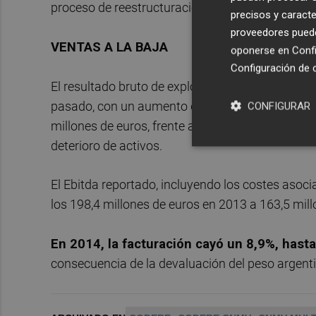
proceso de reestructuración y los gastos asocia
precisos y caracte
proveedores pueden
VENTAS A LA BAJA
oponerse en
Confi
Configuración de 
El resultado bruto de explotación (Ebitda) ajust
pasado, con un aumento del 1% respecto a 2013, 
CONFIGURAR
millones de euros, frente a los 17,2 millones de 
deterioro de activos.
El Ebitda reportado, incluyendo los costes asoc
los 198,4 millones de euros en 2013 a 163,5 mil
En 2014, la facturación cayó un 8,9%, hasta
consecuencia de la devaluación del peso argentin