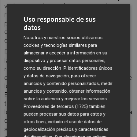
varían entre el 4% y el 45%. Aunque las
recesiones más profundas tienden a
Uso responsable de sus
provocar caídas más pronunciadas del BPA
datos
del S&P, el entorno inflacionario también
Nosotros y nuestros socios utilizamos
desempeña un papel importante.
cookies y tecnologías similares para
David Bianco, director de inversiones para
almacenar y acceder a información en su
las Américas de DWS, señala que “en
dispositivo y procesar datos personales,
como su dirección IP, identificadores únicos
recesiones con una inflación superior al 4%,
y datos de navegación, para ofrecer
el impacto sobre el BPA del S&P es menor de
anuncios y contenido personalizados, medir
lo que sugeriría la contracción del PIB real.
anuncios y contenido, obtener información
Esto se debe, no solo a que la alta inflación
sobre la audiencia y mejorar los servicios.
tiende a impulsar el crecimiento nominal de
Proveedores de terceros (1725)
también
las ventas, sino más importante aún, a que, a
pueden procesar sus datos para estos y
diferencia de una desinflación o deflación
otros fines, incluido el uso de datos de
severas, las recesiones con alta inflación
geolocalización precisos y características