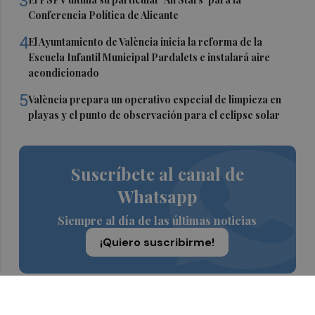
3
Conferencia Política de Alicante
4
El Ayuntamiento de València inicia la reforma de la
Escuela Infantil Municipal Pardalets e instalará aire
acondicionado
5
València prepara un operativo especial de limpieza en
playas y el punto de observación para el eclipse solar
Suscríbete al canal de
Whatsapp
Siempre al día de las últimas noticias
¡Quiero suscribirme!