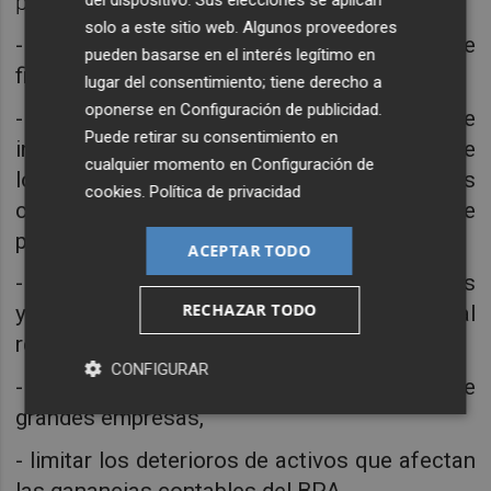
pueden contribuir a:
del dispositivo. Sus elecciones se aplican
solo a este sitio web. Algunos proveedores
- evitar un aumento en los costos de
pueden basarse en el interés legítimo en
financiamiento del sector financiero,
lugar del consentimiento; tiene derecho a
oponerse en
Configuración de publicidad
.
- limitar las pérdidas por liquidación de
Puede retirar su consentimiento en
inventarios corporativos y también evitar que
cualquier momento en
Configuración de
los compradores pospongan aún más sus
cookies
.
Política de privacidad
compras ante la expectativa de caídas de
precios,
ACEPTAR TODO
- respaldar los precios de las materias primas
RECHAZAR TODO
y la demanda de bienes de capital
relacionados,
CONFIGURAR
- impulsar aumentos de precios por parte de
grandes empresas,
- limitar los deterioros de activos que afectan
las ganancias contables del BPA