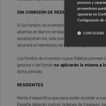
precisos y caracte
proveedores pueden
SIN COMISIÓN DE REEMBOLSO
oponerse en
Confi
Configuración de 
Si los fondos de inversión no hubieran recibido
abiertas en Banco de Madrid antes del próximo 8 d
CONFIGURAR
establecerán los 'side pockets' (compartimento de
abonará el reembolso de la parte disponible.
Los fondos de inversión cuyos folletos prevean 
gestora o del fondo
no aplicarán la misma a l
dicho periodo.
RESIDENTES
Renta 4 especifica que para poder acceder a sus
España deberán instruir órdenes de traspaso, pa