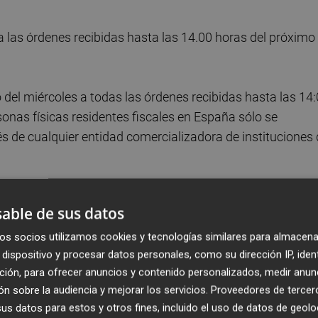
ra las órdenes recibidas hasta las 14.00 horas del próximo
o del miércoles a todas las órdenes recibidas hasta las 14
sonas físicas residentes fiscales en España sólo se
 de cualquier entidad comercializadora de instituciones 
con la CNMV la posibilidad de tramitar órdenes
able de sus datos
 residentes fiscalmente en España
siguiendo el mism
tes una vez finalizado el primer y segundo ciclo de
os socios utilizamos cookies y tecnologías similares para almacena
dispositivo y procesar datos personales, como su dirección IP, iden
ción, para ofrecer anuncios y contenido personalizados, medir anun
n sobre la audiencia y mejorar los servicios.
Proveedores de tercer
os el valor liquidativo diario conforme a su folleto y se
s datos para estos y otros fines, incluido el uso de datos de geolo
s y reembolsos.