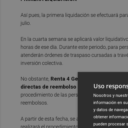
Así pues, la primera liquidación se efectuará pa
julio.
En la cuarta semana se aplicará valor liquidativ
horas de ese día. Durante este periodo, para per
atenderán órdenes de traspaso cursadas a través
inversión colectiva.
No obstante,
Renta 4 Gestora valorará junto 
Uso respons
directas de reembolso de personas físicas
procedimiento de las personas físicas no residen
Nosotros y nuestr
reembolsos.
información en su 
y datos de navega
obtener informació
A partir de esta fecha, se aplicará a los reembols
pueden procesar su
realizará el procedimiento habitual de traspaso