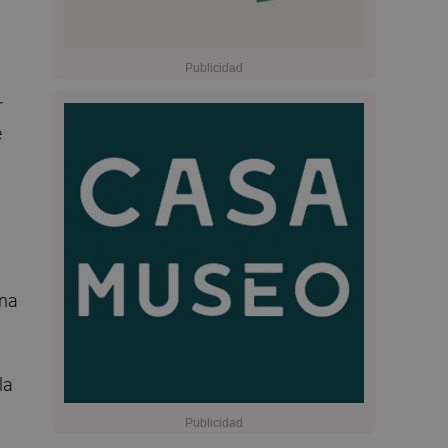
r
e
una
la