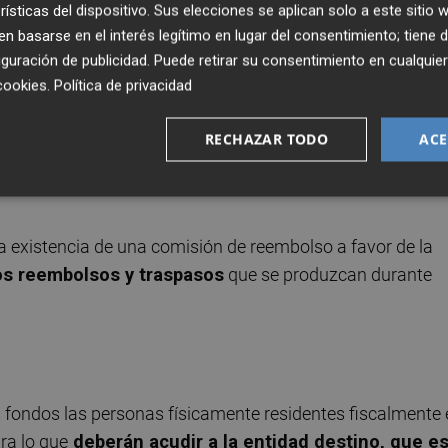
rísticas del dispositivo. Sus elecciones se aplican solo a este sitio
 basarse en el interés legítimo en lugar del consentimiento; tiene 
guración de publicidad
. Puede retirar su consentimiento en cualqu
cookies
.
Política de privacidad
 el saldo líquido que actualmente se mantiene en cuentas
e julio (cálculo del primer valor liquidativo aplicable), se
RECHAZAR TODO
ACE
 propósito especial) para separar la parte ilíquida y se
la existencia de una comisión de reembolso a favor de la
os reembolsos y traspasos
que se produzcan durante
 fondos las personas físicamente residentes fiscalmente 
ra lo que
deberán acudir a la entidad destino, que e