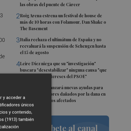
las obras del puente de Càrcer
2
 3
Roig Arena estrena un festival de house de
más de 10 horas con Folamour, Dan Shake o
The Basement
3
:00
Italia rechaza el ultimátum de España y no
reevaluará la suspensión de Schengen hasta
el 15 de agosto
de
4
Leire Díez niega que su "investigación"
buscara "desestabilizar" ninguna causa "que
afectara a los intereses del PSOE"
5
La Generalitat lanzará nuevas ayudas para
o
reparar ascensores dañados por la dana en
r y acceder a
todos los edificios afectados
tificadores únicos
cios y contenido,
os (1913)
también
Suscríbete al canal
calización