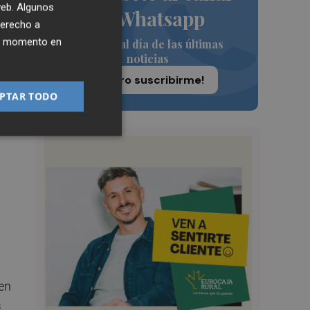
 web. Algunos
de Whatsapp
derecho a
ier momento en
Siempre al día de las últimas
noticias
¡Quiero suscribirme!
PTAR TODO
en
s