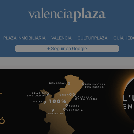
PLAZA INMOBILIARIA
VALÈNCIA
CULTURPLAZA
GUÍA HED
+ Seguir en Google