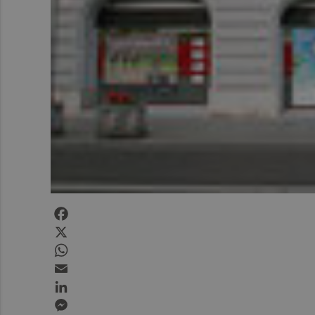
Facebook
X
WhatsApp
Email
LinkedIn
Messenger