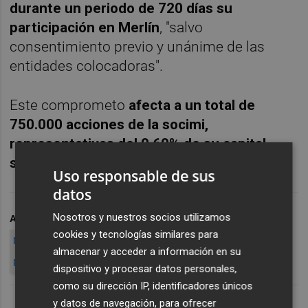
durante un periodo de 720 días su
participación en Merlín
, "salvo
consentimiento previo y unánime de las
entidades colocadoras".
Este comprometo
afecta a un total de
750.000 acciones de la socimi,
representativas del 0,60% de su capital
social.
Uso responsable de sus
datos
Nosotros y nuestros socios utilizamos
ARCHIVADO EN
MERLÍN PROPERTIES
MERLÍN MAB
MAB
cookies y tecnologías similares para
MARKETFIELD ASSEG MANAGEMENT
almacenar y acceder a información en su
MARKETFIELD MERLÍN
EJF CAPITAL
A
dispositivo y procesar datos personales,
como su dirección IP, identificadores únicos
y datos de navegación, para ofrecer